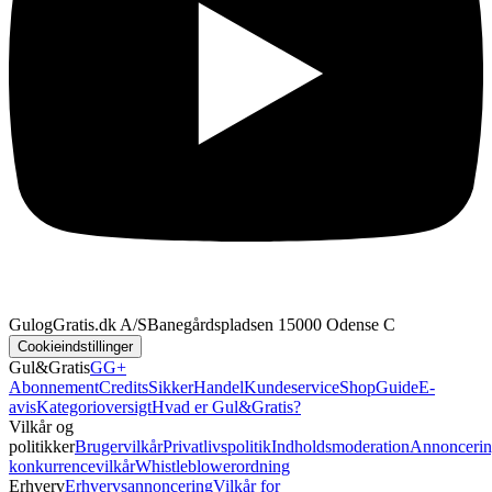
GulogGratis.dk A/S
Banegårdspladsen 1
5000 Odense C
Cookieindstillinger
Gul&Gratis
GG+
Abonnement
Credits
SikkerHandel
Kundeservice
Shop
Guide
E-
avis
Kategorioversigt
Hvad er Gul&Gratis?
Vilkår og
politikker
Brugervilkår
Privatlivspolitik
Indholdsmoderation
Annoncerin
konkurrencevilkår
Whistleblowerordning
Erhverv
Erhvervsannoncering
Vilkår for