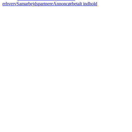
erhverv
Samarbejdspartnere
Annoncørbetalt indhold