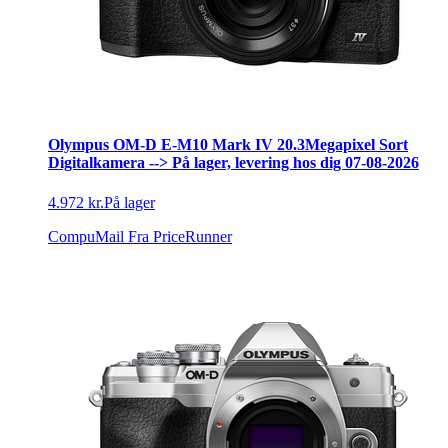
Olympus OM-D E-M10 Mark IV 20.3Megapixel Sort
Digitalkamera --> På lager, levering hos dig 07-08-2026
4.972 kr.
På lager
CompuMail
Fra PriceRunner