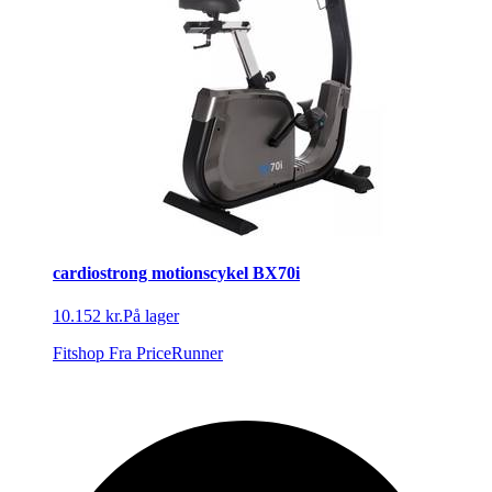
cardiostrong motionscykel BX70i
10.152 kr.
På lager
Fitshop
Fra PriceRunner