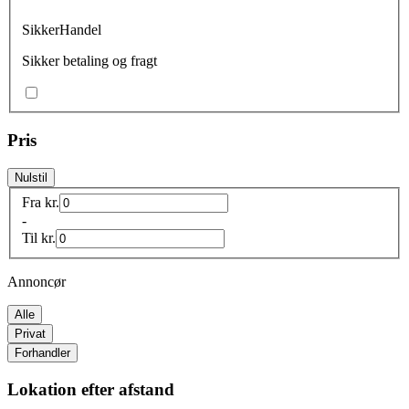
SikkerHandel
Sikker betaling og fragt
Pris
Nulstil
Fra
kr.
-
Til
kr.
Annoncør
Alle
Privat
Forhandler
Lokation efter afstand