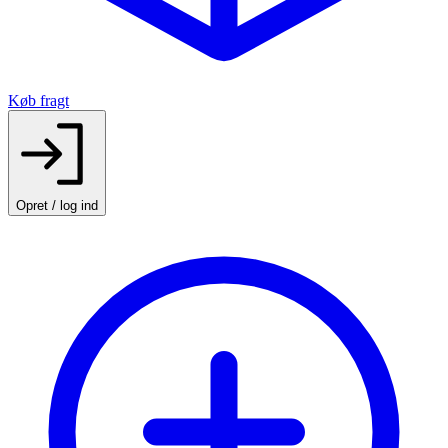
Køb fragt
Opret / log ind