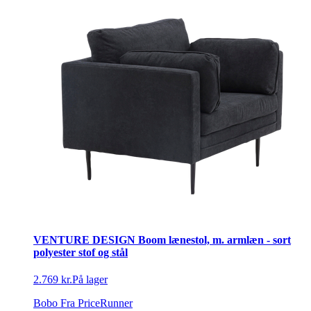
VENTURE DESIGN Boom lænestol, m. armlæn - sort
polyester stof og stål
2.769 kr.
På lager
Bobo
Fra PriceRunner