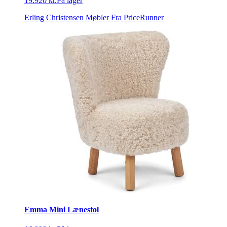
19.920 kr.
På lager
Erling Christensen Møbler
Fra PriceRunner
Emma Mini Lænestol