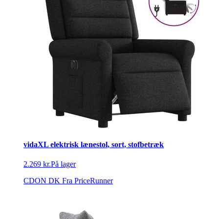
vidaXL elektrisk lænestol, sort, stofbetræk
2.269 kr.
På lager
CDON DK
Fra PriceRunner