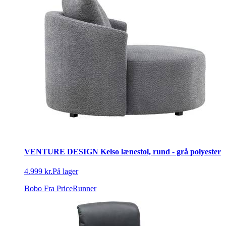
VENTURE DESIGN Kelso lænestol, rund - grå polyester
4.999 kr.
På lager
Bobo
Fra PriceRunner