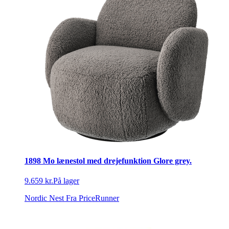
1898 Mo lænestol med drejefunktion Glore grey.
9.659 kr.
På lager
Nordic Nest
Fra PriceRunner