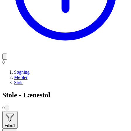
0
Søgning
Møbler
Stole
Stole - Lænestol
0
Filtre
1