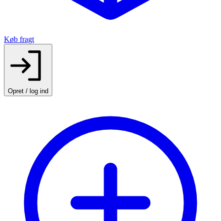
Køb fragt
Opret / log ind