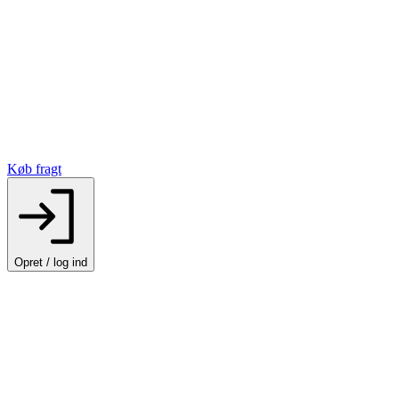
Køb fragt
Opret / log ind