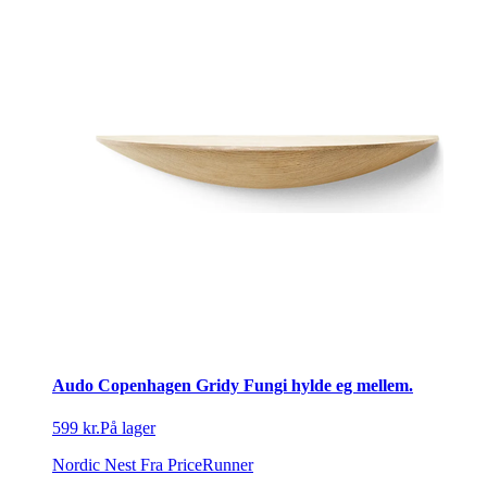
Audo Copenhagen Gridy Fungi hylde eg mellem.
599 kr.
På lager
Nordic Nest
Fra PriceRunner