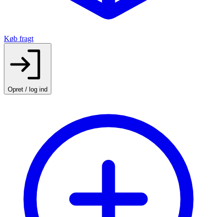
Køb fragt
Opret / log ind