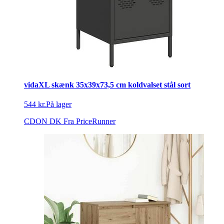
vidaXL skænk 35x39x73,5 cm koldvalset stål sort
544 kr.
På lager
CDON DK
Fra PriceRunner