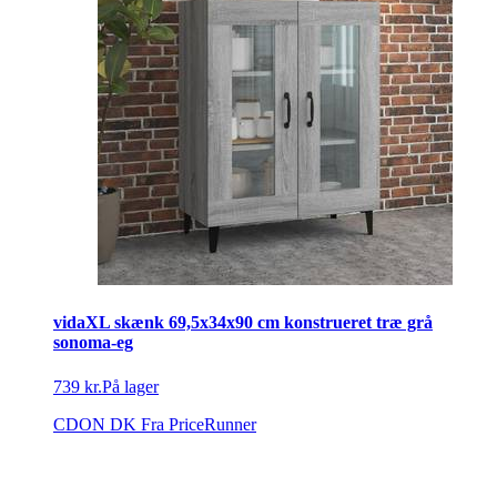
vidaXL skænk 69,5x34x90 cm konstrueret træ grå
sonoma-eg
739 kr.
På lager
CDON DK
Fra PriceRunner