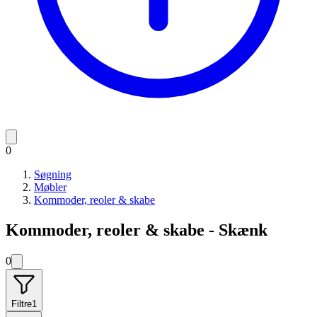
0
Søgning
Møbler
Kommoder, reoler & skabe
Kommoder, reoler & skabe - Skænk
0
Filtre
1