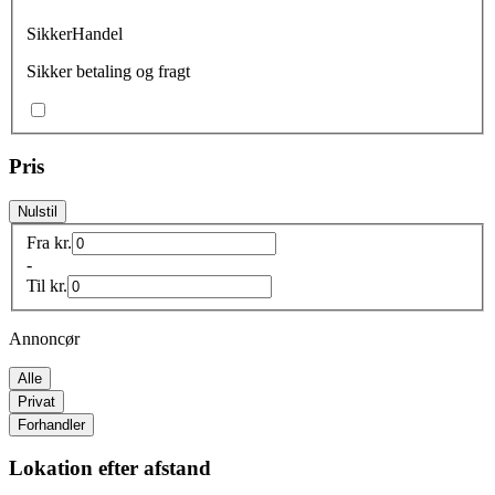
SikkerHandel
Sikker betaling og fragt
Pris
Nulstil
Fra
kr.
-
Til
kr.
Annoncør
Alle
Privat
Forhandler
Lokation efter afstand