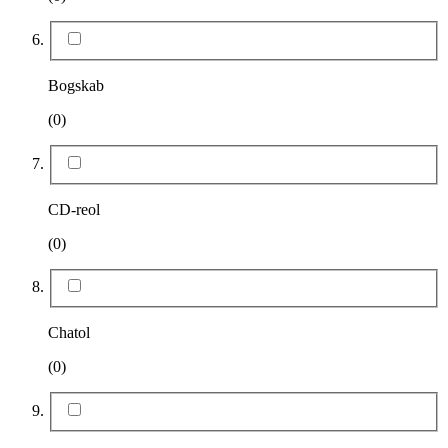
Bogskab
(0)
CD-reol
(0)
Chatol
(0)