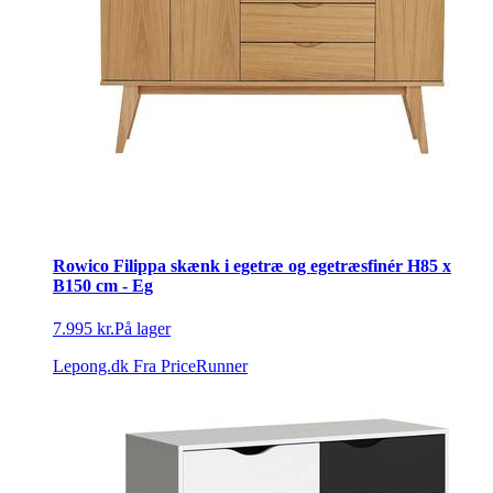
Rowico Filippa skænk i egetræ og egetræsfinér H85 x
B150 cm - Eg
7.995 kr.
På lager
Lepong.dk
Fra PriceRunner