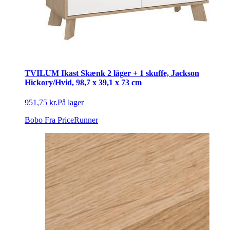
TVILUM Ikast Skænk 2 låger + 1 skuffe, Jackson
Hickory/Hvid, 98,7 x 39,1 x 73 cm
951,75 kr.
På lager
Bobo
Fra PriceRunner