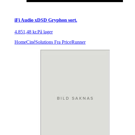
iFi Audio xDSD Gryphon sort.
4.851,48 kr.
På lager
HomeCinéSolutions
Fra PriceRunner