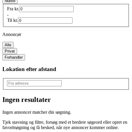
Nulstil
Fra
kr.
-
Til
kr.
Annoncør
Alle
Privat
Forhandler
Lokation efter afstand
Ingen resultater
Produkttype
:
Ingen annoncer matcher din søgning.
Scooter
Tjek stavning og filtre, forsøg med et bredere søgeord eller opret en
Mærke
:
favoritsøgning og få besked, når nye annoncer kommer online.
PGO