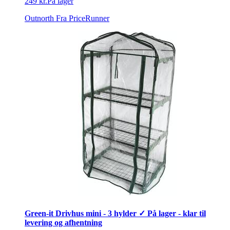
249 kr.
På lager
Outnorth
Fra PriceRunner
Green-it Drivhus mini - 3 hylder ✓ På lager - klar til
levering og afhentning