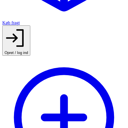
Køb fragt
Opret / log ind