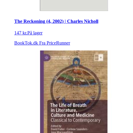
The Reckoning (4, 2002) | Charles Nicholl
147 kr.
På lager
BookTok.dk
Fra PriceRunner