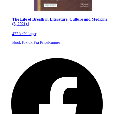
The Life of Breath in Literature, Culture and Medicine
(3, 2021) |
422 kr.
På lager
BookTok.dk
Fra PriceRunner