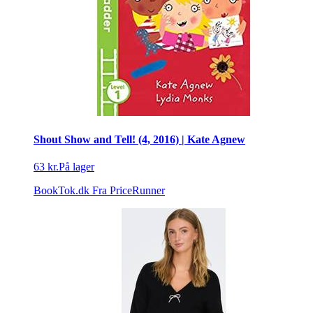
Shout Show and Tell! (4, 2016) | Kate Agnew
63 kr.
På lager
BookTok.dk
Fra PriceRunner