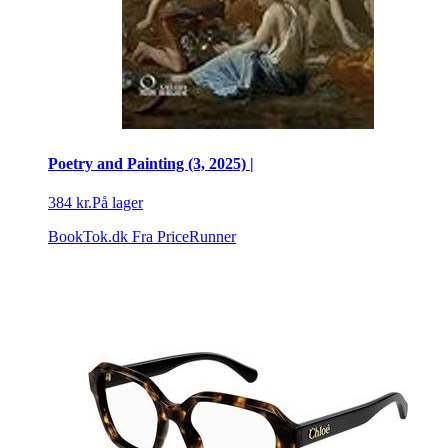
Poetry and Painting (3, 2025) |
384 kr.
På lager
BookTok.dk
Fra PriceRunner