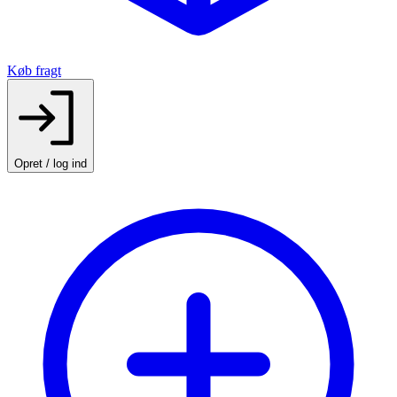
Køb fragt
Opret / log ind