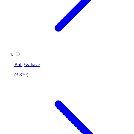
Bolig & have
(3.870)