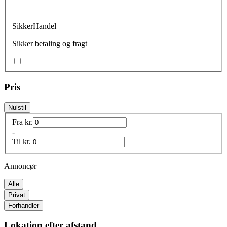
SikkerHandel
Sikker betaling og fragt
Pris
Nulstil
Fra
kr.
-
Til
kr.
Annoncør
Alle
Privat
Forhandler
Lokation efter afstand