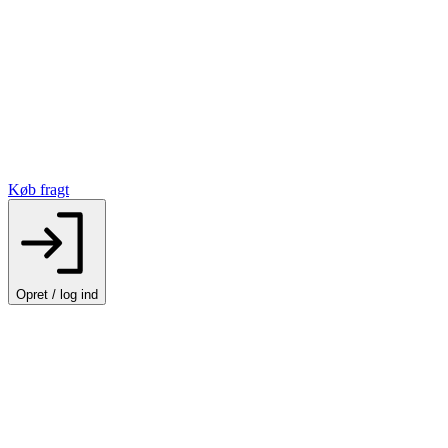
Køb fragt
Opret / log ind