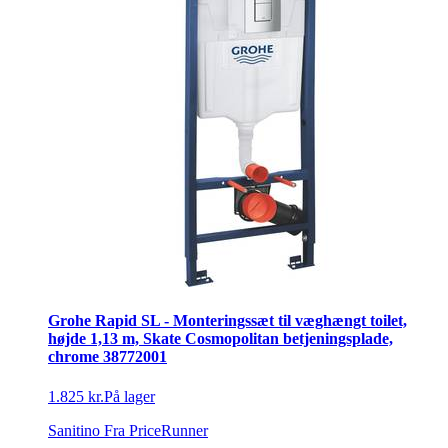
Grohe Rapid SL - Monteringssæt til væghængt toilet,
højde 1,13 m, Skate Cosmopolitan betjeningsplade,
chrome 38772001
1.825 kr.
På lager
Sanitino
Fra PriceRunner