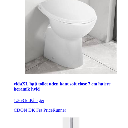
vidaXL højt toilet uden kant soft close 7 cm højere
keramik hvid
1.263 kr.
På lager
CDON DK
Fra PriceRunner