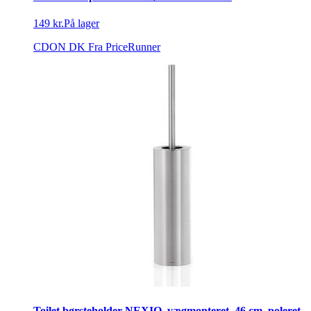
149 kr.
På lager
CDON DK
Fra PriceRunner
Toilet børsteholder NEXIO, vægmonteret, 46 cm, poleret