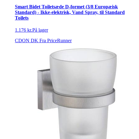
Smart Bidet Toiletsæde D-formet (3/8 Europæisk
Standard) - Ikke-elektrisk, Vand Spray, til Standard
Toilets
1.176 kr.
På lager
CDON DK
Fra PriceRunner