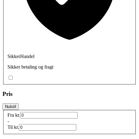
SikkerHandel
Sikker betaling og fragt
Pris
Nulstil
Fra
kr.
-
Til
kr.