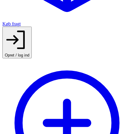
Køb fragt
Opret / log ind