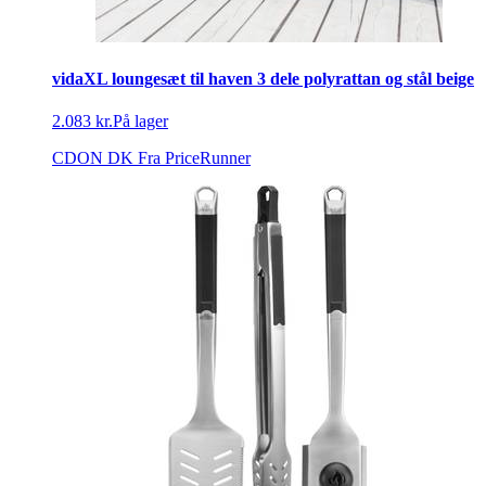
vidaXL loungesæt til haven 3 dele polyrattan og stål beige
2.083 kr.
På lager
CDON DK
Fra PriceRunner