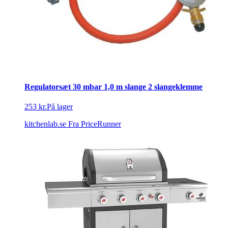
Regulatorsæt 30 mbar 1,0 m slange 2 slangeklemme
253 kr.
På lager
kitchenlab.se
Fra PriceRunner