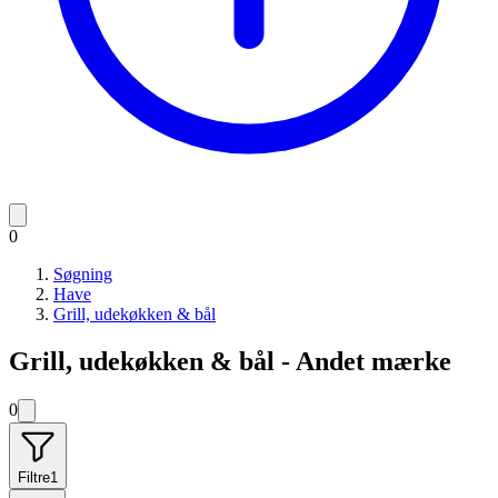
0
Søgning
Have
Grill, udekøkken & bål
Grill, udekøkken & bål - Andet mærke
0
Filtre
1