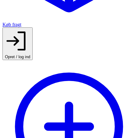
Køb fragt
Opret / log ind