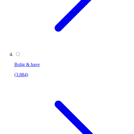
Bolig & have
(3.884)