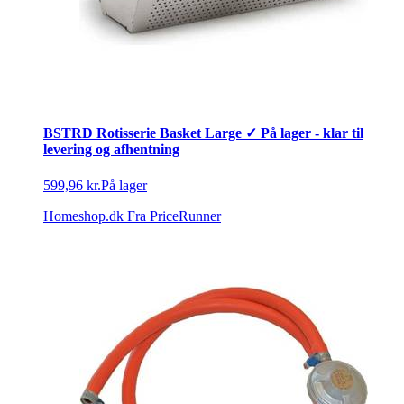
BSTRD Rotisserie Basket Large ✓ På lager - klar til
levering og afhentning
599,96 kr.
På lager
Homeshop.dk
Fra PriceRunner