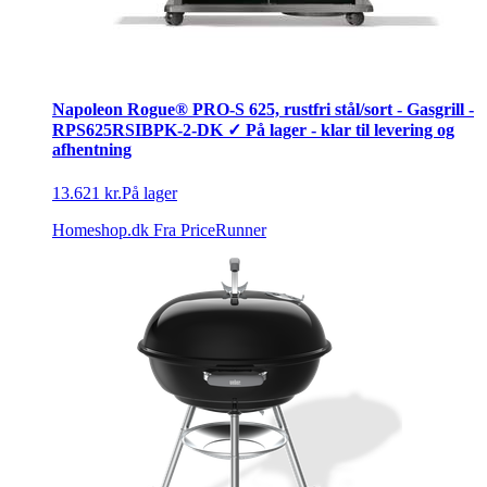
Napoleon Rogue® PRO-S 625, rustfri stål/sort - Gasgrill -
RPS625RSIBPK-2-DK ✓ På lager - klar til levering og
afhentning
13.621 kr.
På lager
Homeshop.dk
Fra PriceRunner