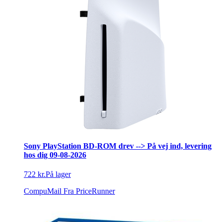
Sony PlayStation BD-ROM drev --> På vej ind, levering
hos dig 09-08-2026
722 kr.
På lager
CompuMail
Fra PriceRunner