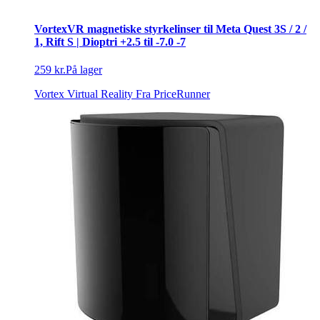
VortexVR magnetiske styrkelinser til Meta Quest 3S / 2 /
1, Rift S | Dioptri +2.5 til -7.0 -7
259 kr.
På lager
Vortex Virtual Reality
Fra PriceRunner