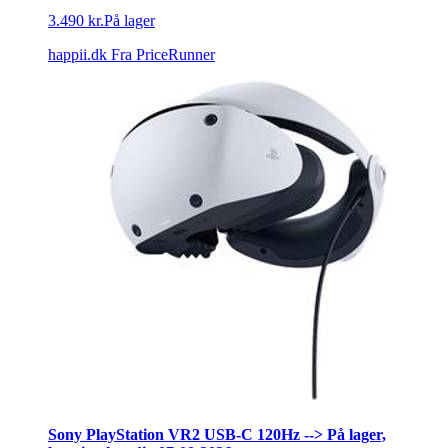
3.490 kr.
På lager
happii.dk
Fra PriceRunner
Sony PlayStation VR2 USB-C 120Hz --> På lager,