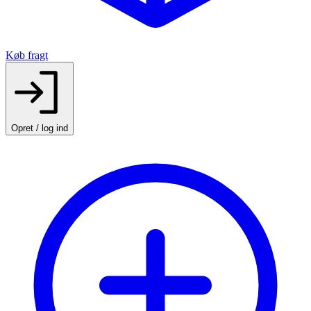
Køb fragt
Opret / log ind