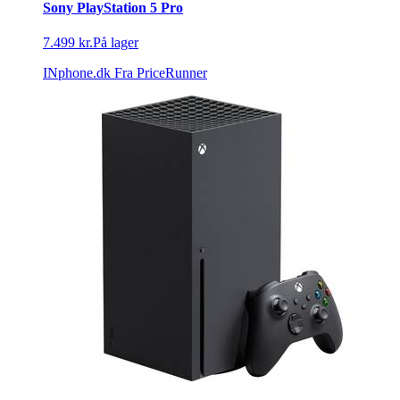
Sony PlayStation 5 Pro
7.499 kr.
På lager
INphone.dk
Fra PriceRunner