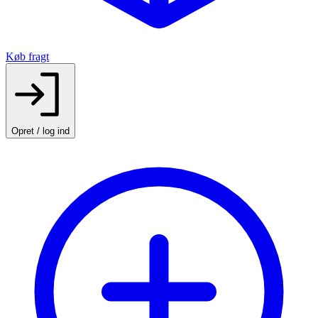
Køb fragt
Opret / log ind