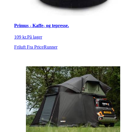
Primus - Kaffe- og tepresse.
109 kr.
På lager
Friluft
Fra PriceRunner