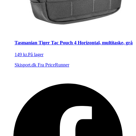
Tasmanian Tiger Tac Pouch 4 Horizontal, multitaske, grå
149 kr.
På lager
Skisport.dk
Fra PriceRunner