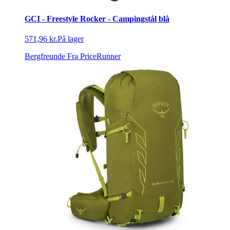
GCI - Freestyle Rocker - Campingstål blå
571,96 kr.
På lager
Bergfreunde
Fra PriceRunner