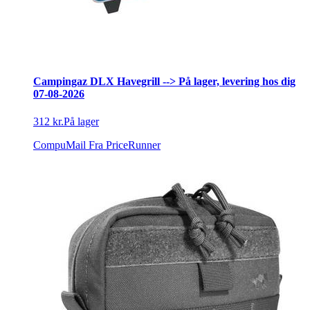
Campingaz DLX Havegrill --> På lager, levering hos dig
07-08-2026
312 kr.
På lager
CompuMail
Fra PriceRunner