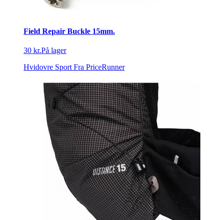
Field Repair Buckle 15mm.
30 kr.
På lager
Hvidovre Sport
Fra PriceRunner