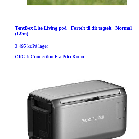
TentBox Lite Living pod - Fortelt til dit tagtelt - Normal
(1.9m)
3.495 kr.
På lager
OffGridConnection
Fra PriceRunner