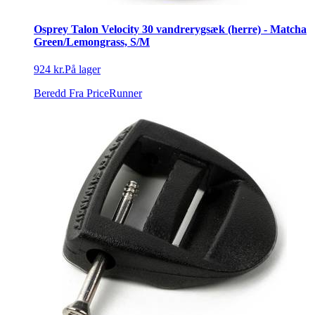
Osprey Talon Velocity 30 vandrerygsæk (herre) - Matcha
Green/Lemongrass, S/M
924 kr.
På lager
Beredd
Fra PriceRunner