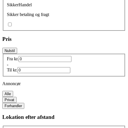
SikkerHandel
Sikker betaling og fragt
Pris
Nulstil
Fra
kr.
-
Til
kr.
Annoncør
Alle
Privat
Forhandler
Lokation efter afstand