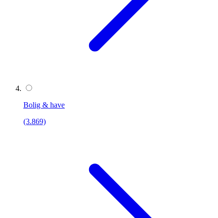
Bolig & have
(3.869)