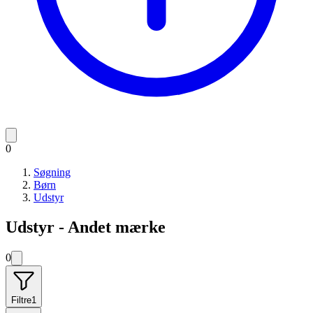
0
Søgning
Børn
Udstyr
Udstyr - Andet mærke
0
Filtre
1