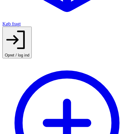
Køb fragt
Opret / log ind