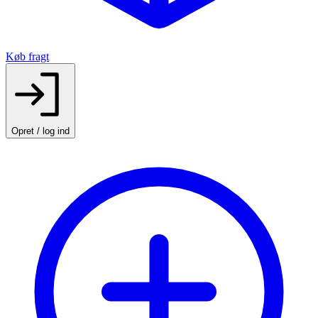
Køb fragt
Opret / log ind