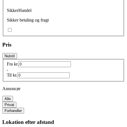
SikkerHandel
Sikker betaling og fragt
Pris
Nulstil
Fra
kr.
-
Til
kr.
Annoncør
Alle
Privat
Forhandler
Lokation efter afstand