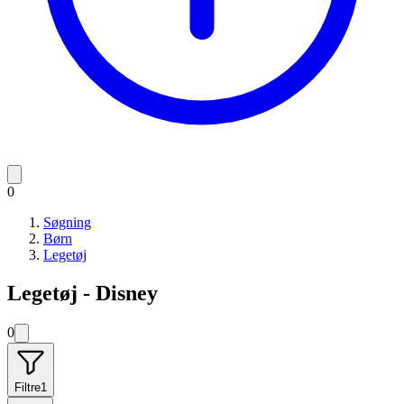
0
Søgning
Børn
Legetøj
Legetøj - Disney
0
Filtre
1