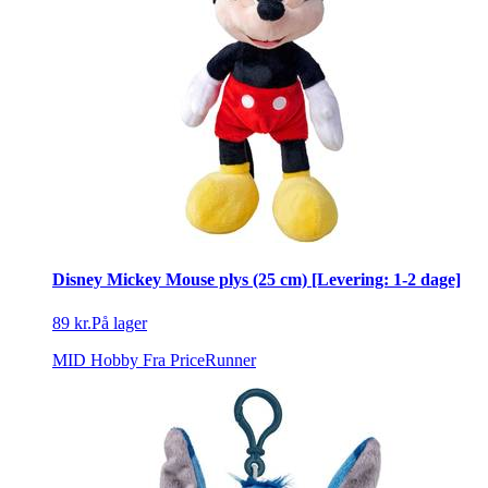
Disney Mickey Mouse plys (25 cm) [Levering: 1-2 dage]
89 kr.
På lager
MID Hobby
Fra PriceRunner