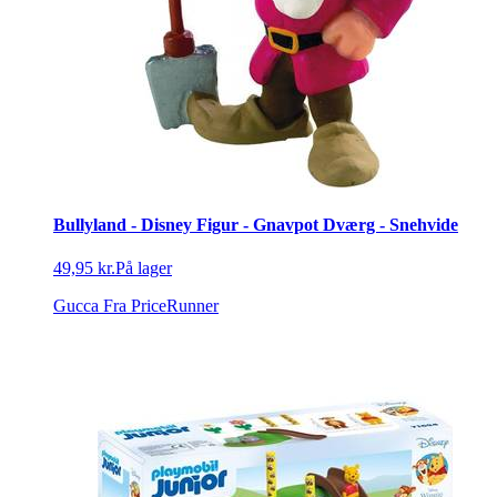
Bullyland - Disney Figur - Gnavpot Dværg - Snehvide
49,95 kr.
På lager
Gucca
Fra PriceRunner