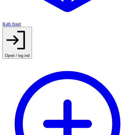
Køb fragt
Opret / log ind