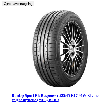
Opret favoritsøgning
Dunlop Sport BluResponse ( 225/45 R17 94W XL med
fælgbeskyttelse (MFS) BLK )