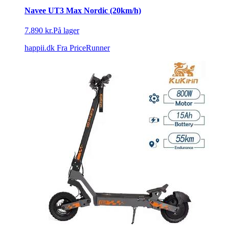
Navee UT3 Max Nordic (20km/h)
7.890 kr.
På lager
happii.dk
Fra PriceRunner