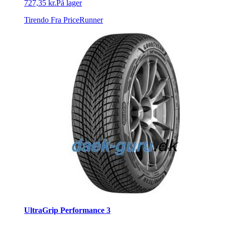
727,35 kr.
På lager
Tirendo
Fra PriceRunner
UltraGrip Performance 3