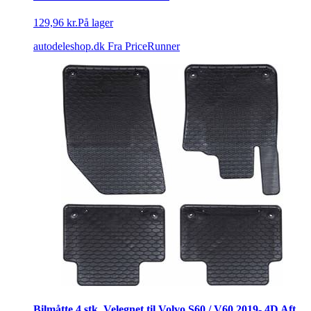
129,96 kr.
På lager
autodeleshop.dk
Fra PriceRunner
Bilmåtte 4 stk. Velegnet til Volvo S60 / V60 2019- 4D Aft