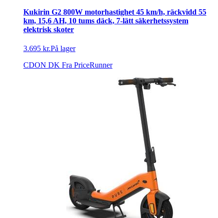
Kukirin G2 800W motorhastighet 45 km/h, räckvidd 55
km, 15,6 AH, 10 tums däck, 7-lätt säkerhetssystem
elektrisk skoter
3.695 kr.
På lager
CDON DK
Fra PriceRunner