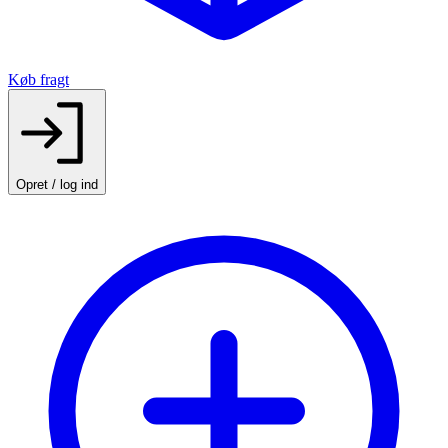
Køb fragt
Opret / log ind