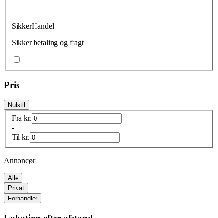
SikkerHandel
Sikker betaling og fragt
Pris
Nulstil
Fra
kr.
-
Til
kr.
Annoncør
Alle
Privat
Forhandler
Lokation efter afstand