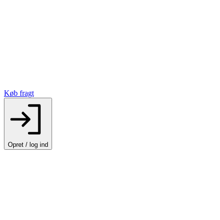
Køb fragt
Opret / log ind