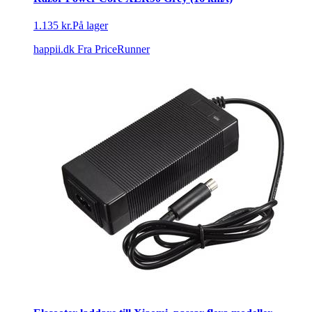
1.135 kr.
På lager
happii.dk
Fra PriceRunner