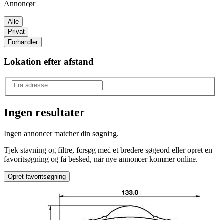
Annoncør
Alle
Privat
Forhandler
Lokation efter afstand
Ingen resultater
Mærke
:
Ingen annoncer matcher din søgning.
Andet mærke
Tjek stavning og filtre, forsøg med et bredere søgeord eller opret en
Model
:
favoritsøgning og få besked, når nye annoncer kommer online.
Anden model
Opret favoritsøgning