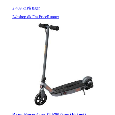
2.469 kr.
På lager
24hshop.dk
Fra PriceRunner
Razor Power Core XLR90 Grey (16 km/t)