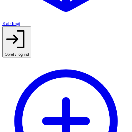
Køb fragt
Opret / log ind