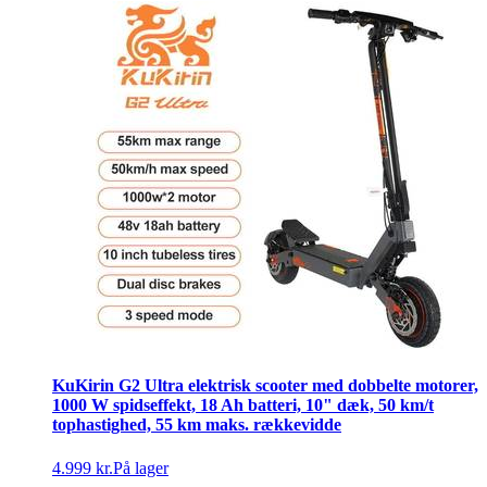
KuKirin G2 Ultra elektrisk scooter med dobbelte motorer,
1000 W spidseffekt, 18 Ah batteri, 10" dæk, 50 km/t
tophastighed, 55 km maks. rækkevidde
4.999 kr.
På lager