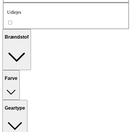
Udlejes
Brændstof
Farve
Geartype