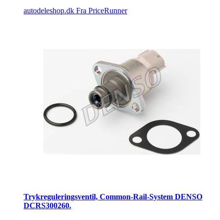
autodeleshop.dk
Fra PriceRunner
Trykreguleringsventil, Common-Rail-System DENSO
DCRS300260.