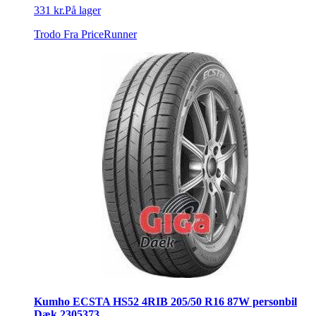
331 kr.
På lager
Trodo
Fra PriceRunner
Kumho ECSTA HS52 4RIB 205/50 R16 87W personbil
Dæk 2305373