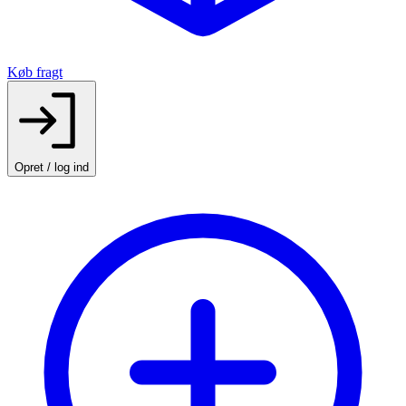
Køb fragt
Opret / log ind