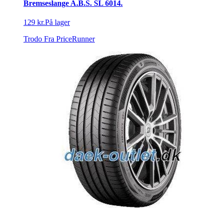
Bremseslange A.B.S. SL 6014.
129 kr.
På lager
Trodo
Fra PriceRunner