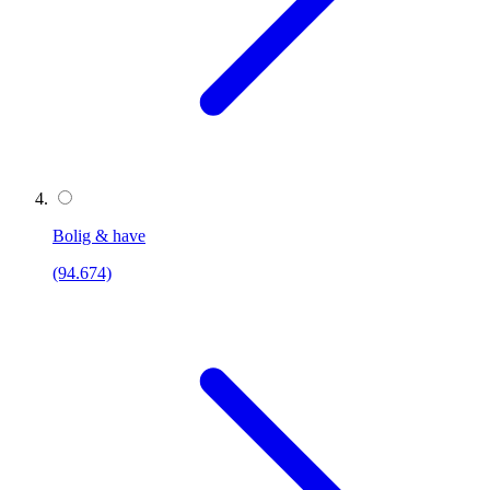
Bolig & have
(94.674)