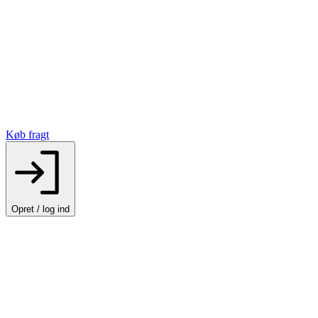
Køb fragt
Opret / log ind