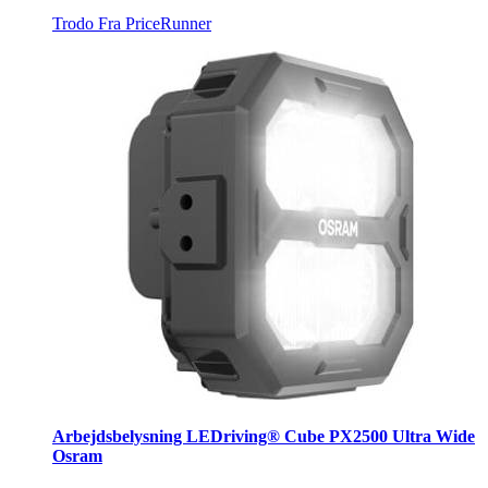
Trodo
Fra PriceRunner
Arbejdsbelysning LEDriving® Cube PX2500 Ultra Wide
Osram