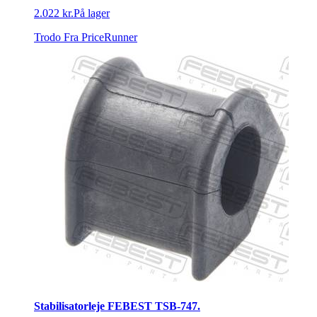
2.022 kr.
På lager
Trodo
Fra PriceRunner
Stabilisatorleje FEBEST TSB-747.