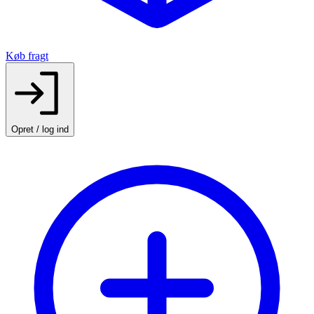
Køb fragt
Opret / log ind