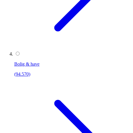
Bolig & have
(94.570)