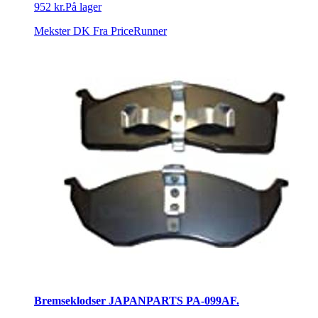
952 kr.
På lager
Mekster DK
Fra PriceRunner
Bremseklodser JAPANPARTS PA-099AF.