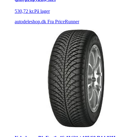
530,72 kr.
På lager
autodeleshop.dk
Fra PriceRunner