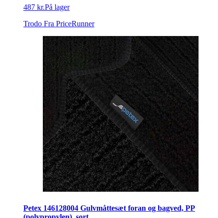
487 kr.
På lager
Trodo
Fra PriceRunner
Petex 146128004 Gulvmåttesæt foran og bagved, PP
(polypropylen), sort