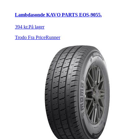
Lambdasonde KAVO PARTS EOS-9055.
394 kr.
På lager
Trodo
Fra PriceRunner