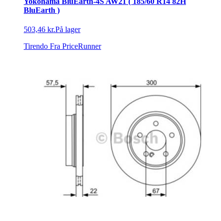
Yokohama BluEarth-4S AW21 ( 185/60 R14 82H
BluEarth )
503,46 kr.
På lager
Tirendo
Fra PriceRunner