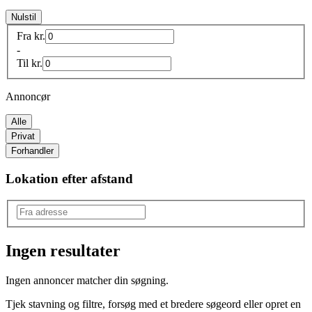
Nulstil
Fra
kr.
-
Til
kr.
Annoncør
Alle
Privat
Forhandler
Lokation efter afstand
Ingen resultater
Model
:
Ingen annoncer matcher din søgning.
Land Cruiser
Tjek stavning og filtre, forsøg med et bredere søgeord eller opret en