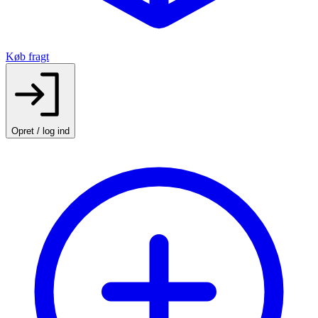
Køb fragt
Opret / log ind