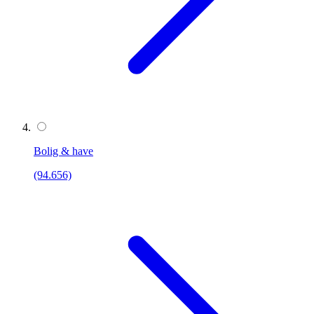
Bolig & have
(94.656)