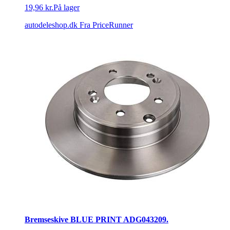
19,96 kr.
På lager
autodeleshop.dk
Fra PriceRunner
Bremseskive BLUE PRINT ADG043209.