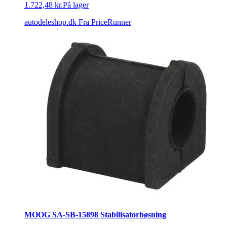
1.722,48 kr.
På lager
autodeleshop.dk
Fra PriceRunner
MOOG SA-SB-15898 Stabilisatorbøsning