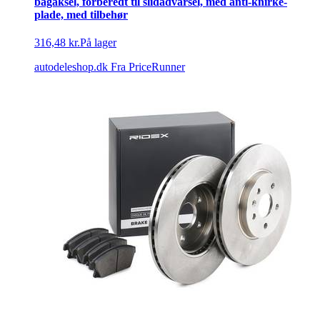
bagaksel, forberedt til slidadvarsel, med anti-knirke-
plade, med tilbehør
316,48 kr.
På lager
autodeleshop.dk
Fra PriceRunner