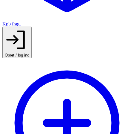
Køb fragt
Opret / log ind