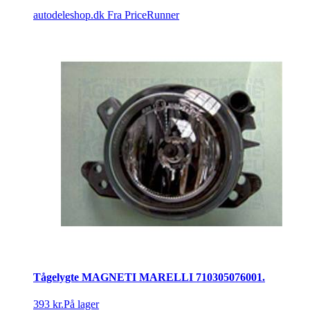
autodeleshop.dk
Fra PriceRunner
Tågelygte MAGNETI MARELLI 710305076001.
393 kr.
På lager