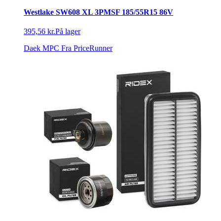
Westlake SW608 XL 3PMSF 185/55R15 86V
395,56 kr.
På lager
Daek MPC
Fra PriceRunner