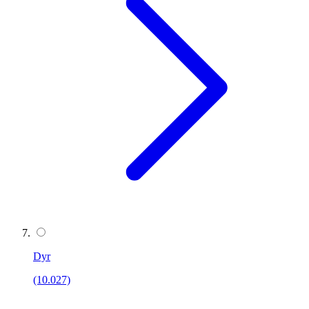
Dyr
(10.027)