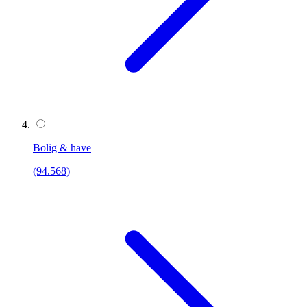
Bolig & have
(94.568)