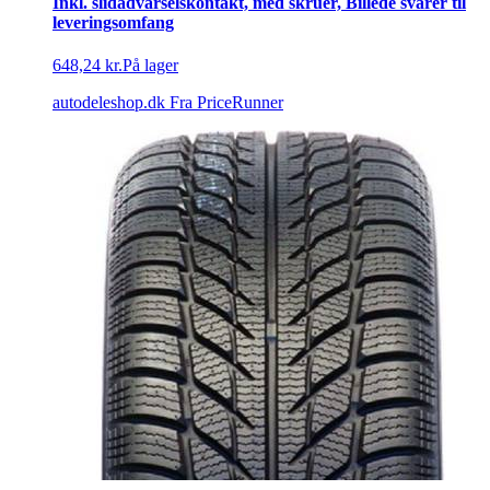
Inkl. slidadvarselskontakt, med skruer, Billede svarer til
leveringsomfang
648,24 kr.
På lager
autodeleshop.dk
Fra PriceRunner