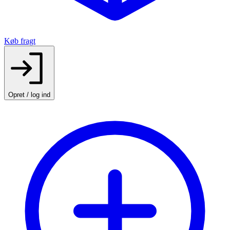
Køb fragt
Opret / log ind