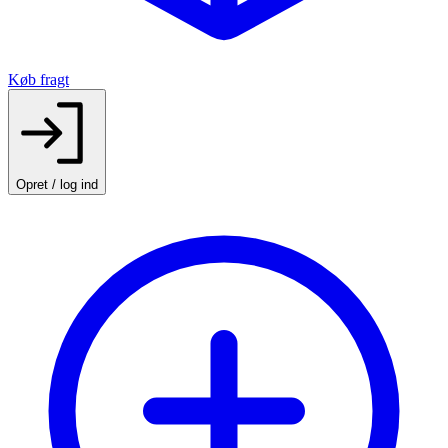
Køb fragt
Opret / log ind