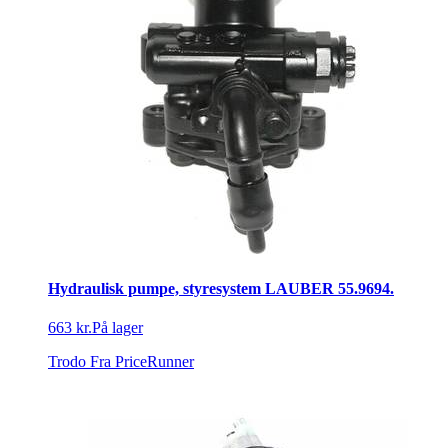
Hydraulisk pumpe, styresystem LAUBER 55.9694.
663 kr.
På lager
Trodo
Fra PriceRunner