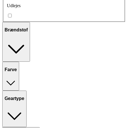
Udlejes
Brændstof
Farve
Geartype