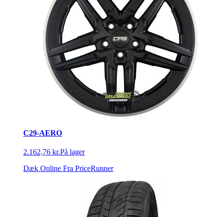
C29-AERO
2.162,76 kr.
På lager
Dæk Online
Fra PriceRunner