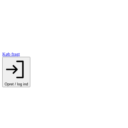
Køb fragt
Opret / log ind