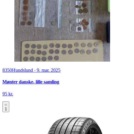
8350
Hundslund
·
9. mar. 2025
Mønter danske, lille samling
95 kr.
1