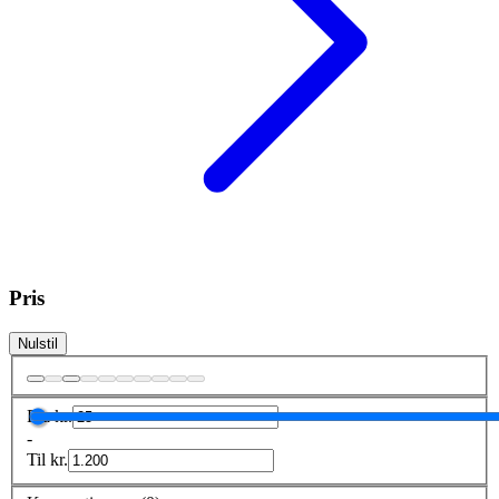
Pris
Nulstil
Fra
kr.
-
Til
kr.