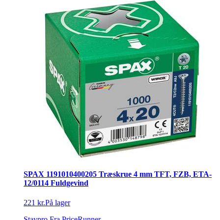
SPAX 1191010400205 Træskrue 4 mm TFT, FZB, ETA-
12/0114 Fuldgevind
221 kr.
På lager
Staypro
Fra PriceRunner