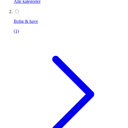
Alle kategorier
Bolig & have
(1)