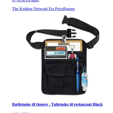
67,09 kr.
På lager
The Knitting Network
Fra PriceRunner
Bæltetaske til tjenere - Taljetaske til restaurant Black