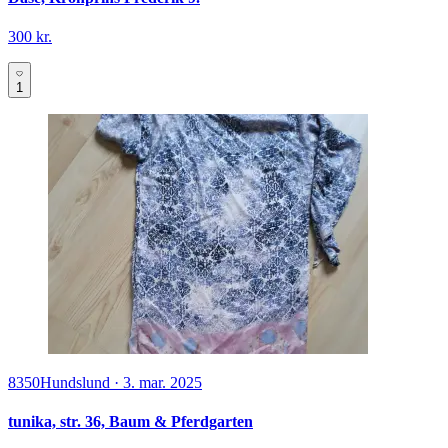
300 kr.
1
8350
Hundslund
·
3. mar. 2025
tunika, str. 36, Baum & Pferdgarten