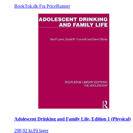
BookTok.dk
Fra PriceRunner
Adolescent Drinking and Family Life, Edition 1 (Physical)
298,92 kr.
På lager