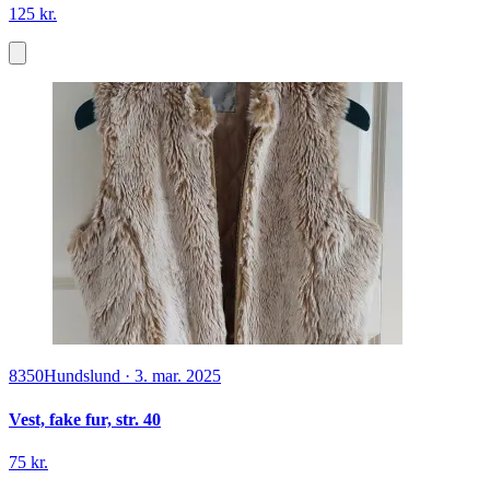
125 kr.
8350
Hundslund
·
3. mar. 2025
Vest, fake fur, str. 40
75 kr.