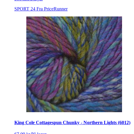
SPORT 24
Fra PriceRunner
King Cole Cottagespun Chunky - Northern Lights (6012)