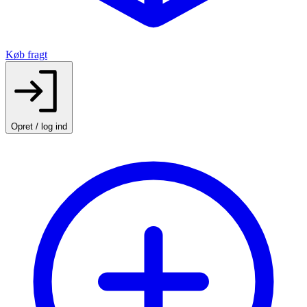
Køb fragt
Opret / log ind