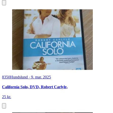
8350
Hundslund
·
9. mar. 2025
California Solo, DVD, Robert Carlyle,
25 kr.