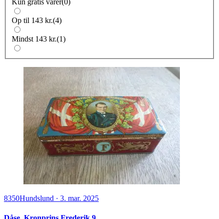
Kun gratis varer
(
0
)
Op til 143 kr.
(
4
)
Mindst 143 kr.
(
1
)
8350
Hundslund
·
3. mar. 2025
Dåse, Kronprins Frederik 9.