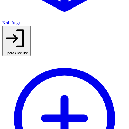
Køb fragt
Opret / log ind