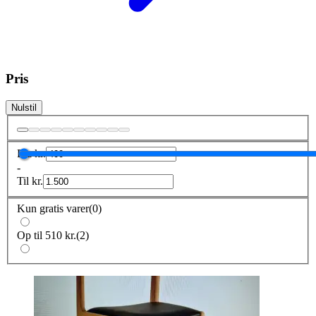
Pris
Nulstil
Fra
kr.
-
Til
kr.
Kun gratis varer
(
0
)
Op til 510 kr.
(
2
)