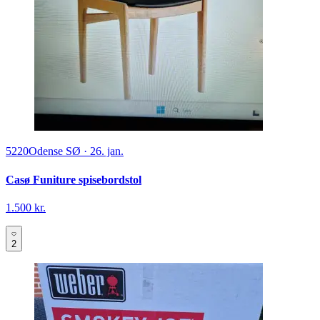
5220
Odense SØ
·
26. jan.
Casø Funiture spisebordstol
1.500 kr.
2