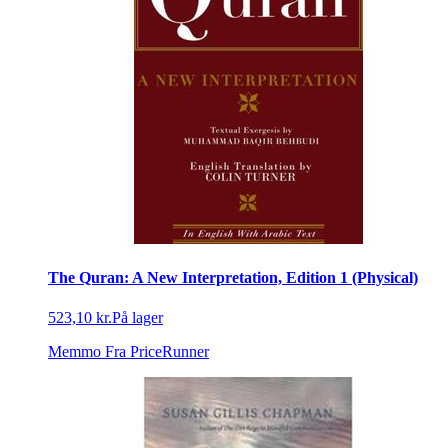
The Quran: A New Interpretation, Edition 1 (Physical)
523,10 kr.
På lager
Memmo
Fra PriceRunner