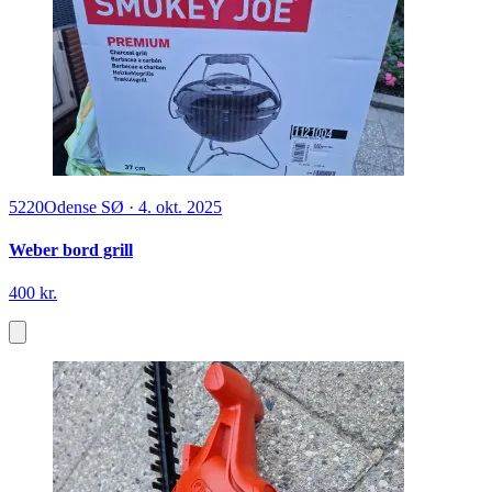
5220
Odense SØ
·
4. okt. 2025
Weber bord grill
400 kr.