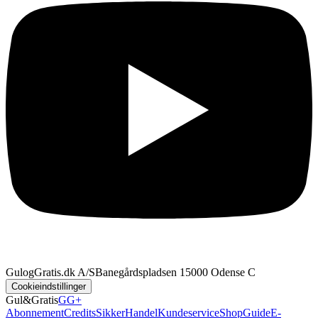
GulogGratis.dk A/S
Banegårdspladsen 1
5000 Odense C
Cookieindstillinger
Gul&Gratis
GG+
Abonnement
Credits
SikkerHandel
Kundeservice
Shop
Guide
E-