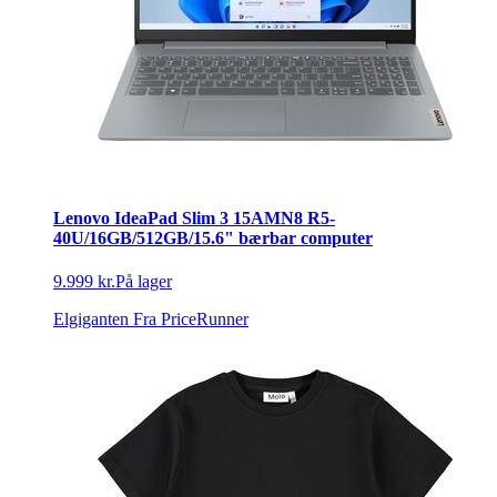
Lenovo IdeaPad Slim 3 15AMN8 R5-
40U/16GB/512GB/15.6" bærbar computer
9.999 kr.
På lager
Elgiganten
Fra PriceRunner