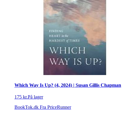
Which Way Is Up? (4, 2024) | Susan Gillis Chapman
175 kr.
På lager
BookTok.dk
Fra PriceRunner