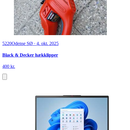
5220
Odense SØ
·
4. okt. 2025
Black & Decker hækklipper
400 kr.