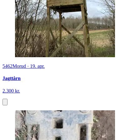
5462
Morud
·
19. apr.
Jagttårn
2.300 kr.