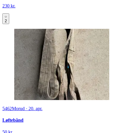
230 kr.
2
5462
Morud
·
20. apr.
Løftebånd
50 kr.