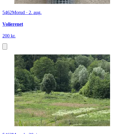
5462
Morud
·
2. aug.
Volierenet
200 kr.