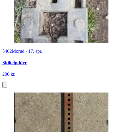
5462
Morud
·
17. apr.
Skiltefødder
200 kr.