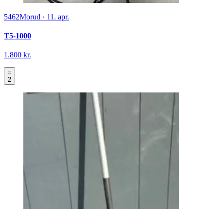
5462
Morud
·
11. apr.
T5-1000
1.800 kr.
2