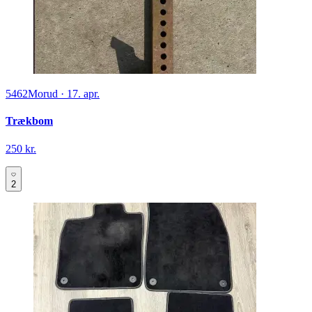
5462
Morud
·
17. apr.
Trækbom
250 kr.
2