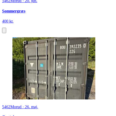
5462
Morud
·
20. jun.
Sommergræs
400 kr.
5462
Morud
·
26. maj.