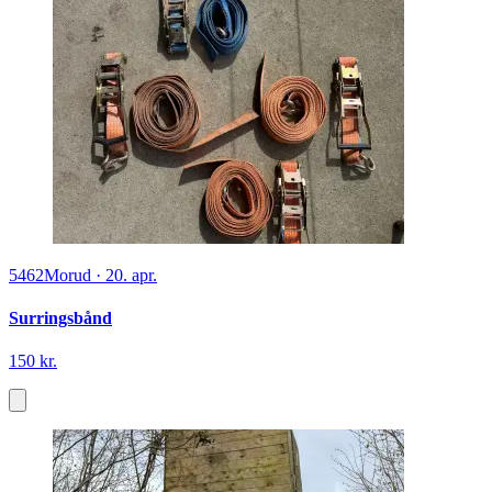
5462
Morud
·
20. apr.
Surringsbånd
150 kr.