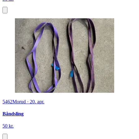
5462
Morud
·
20. apr.
Båndsling
50 kr.