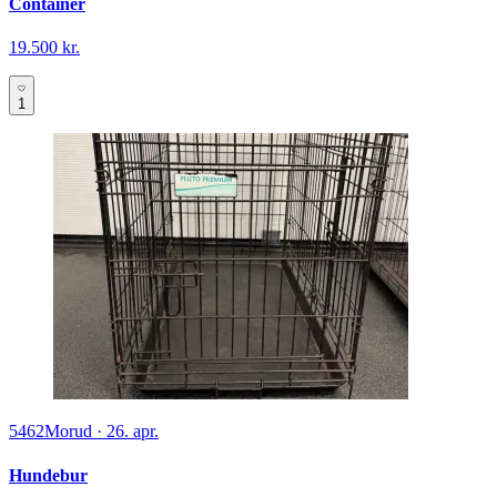
Container
19.500 kr.
1
5462
Morud
·
26. apr.
Hundebur