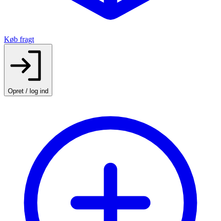
Køb fragt
Opret / log ind