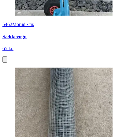
5462
Morud
·
tir.
Sækkevogn
65 kr.