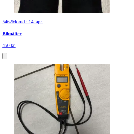
5462
Morud
·
14. apr.
Bilmåtter
450 kr.