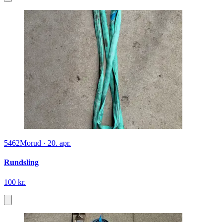
5462
Morud
·
20. apr.
Rundsling
100 kr.