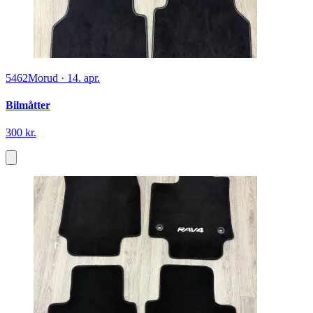
5462
Morud
·
14. apr.
Bilmåtter
300 kr.