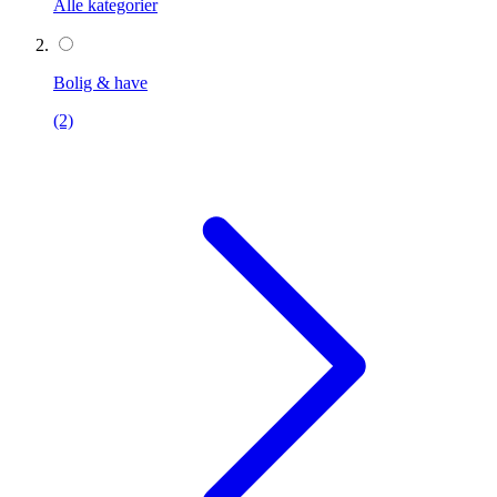
Alle kategorier
Bolig & have
(2)