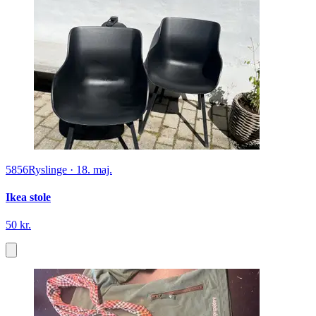
5856
Ryslinge
·
18. maj.
Ikea stole
50 kr.