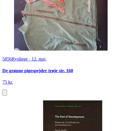
5856
Ryslinge
·
12. maj.
De grønne pigespejder trøje str. 160
75 kr.