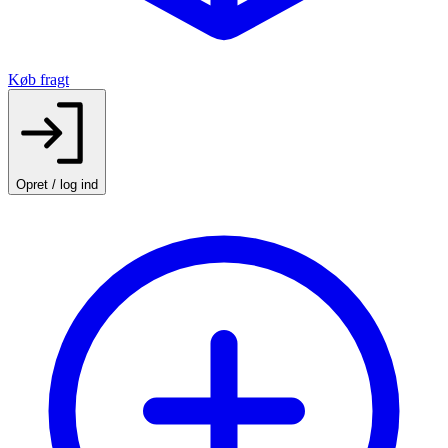
Køb fragt
Opret / log ind