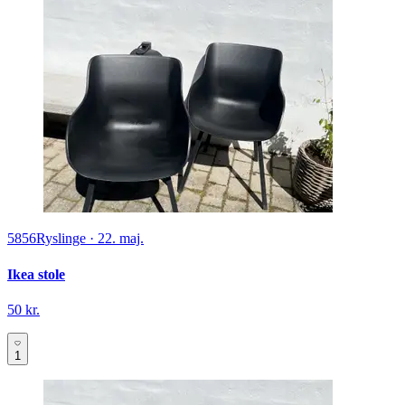
5856
Ryslinge
·
22. maj.
Ikea stole
50 kr.
1