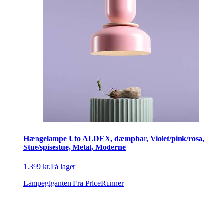
Hængelampe Uto ALDEX, dæmpbar, Violet/pink/rosa,
Stue/spisestue, Metal, Moderne
1.399 kr.
På lager
Lampegiganten
Fra PriceRunner