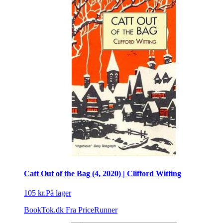
Catt Out of the Bag (4, 2020) | Clifford Witting
105 kr.
På lager
BookTok.dk
Fra PriceRunner