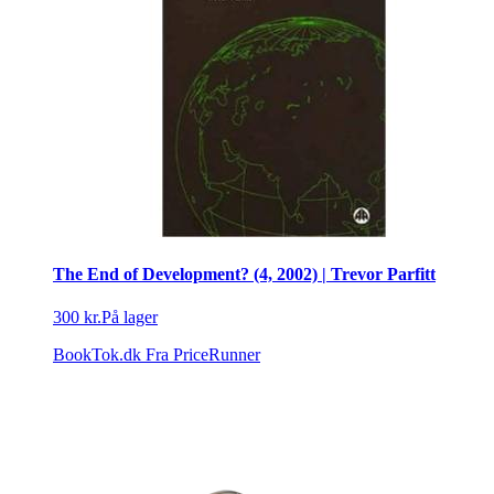
The End of Development? (4, 2002) | Trevor Parfitt
300 kr.
På lager
BookTok.dk
Fra PriceRunner