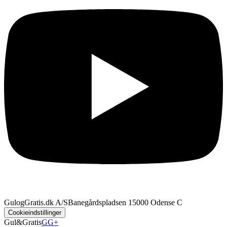
GulogGratis.dk A/S
Banegårdspladsen 1
5000 Odense C
Cookieindstillinger
Gul&Gratis
GG+