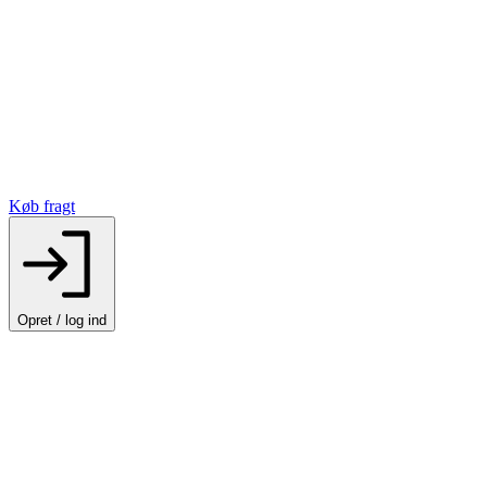
Køb fragt
Opret / log ind