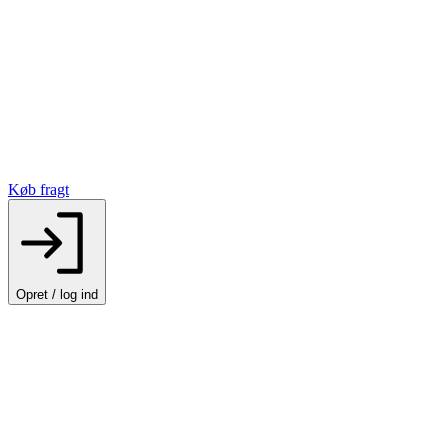
Køb fragt
Opret / log ind