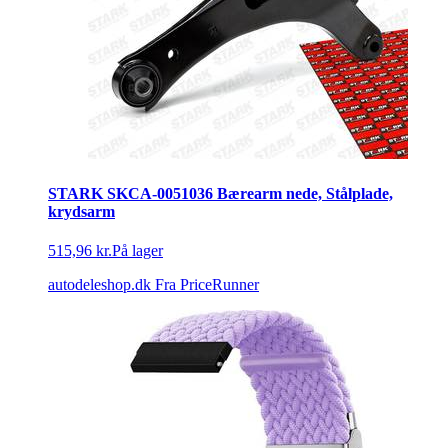
STARK SKCA-0051036 Bærearm nede, Stålplade,
krydsarm
515,96 kr.
På lager
autodeleshop.dk
Fra PriceRunner