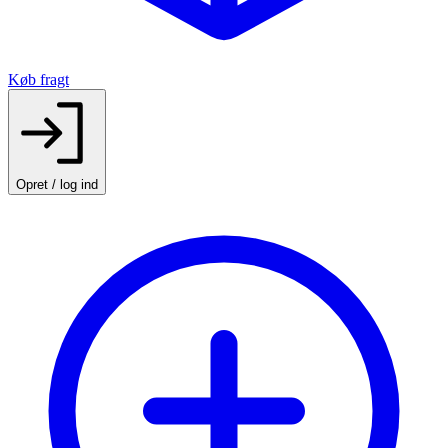
Køb fragt
Opret / log ind