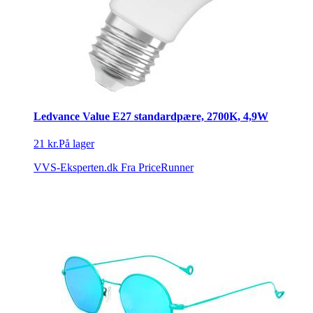
Ledvance Value E27 standardpære, 2700K, 4,9W
21 kr.
På lager
VVS-Eksperten.dk
Fra PriceRunner