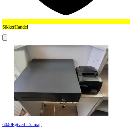
SikkerHandel
6040
Egtved
·
5. maj.