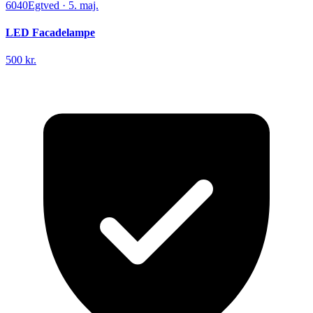
6040
Egtved
·
5. maj.
LED Facadelampe
500 kr.