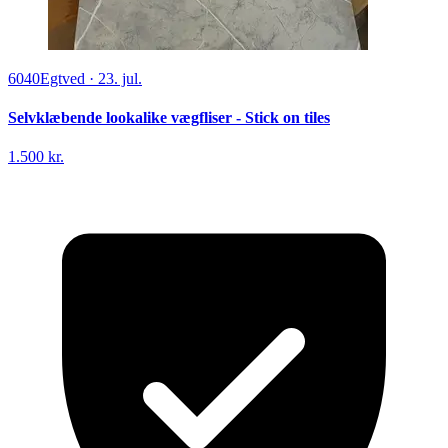
6040
Egtved
·
23. jul.
Selvklæbende lookalike vægfliser - Stick on tiles
1.500 kr.