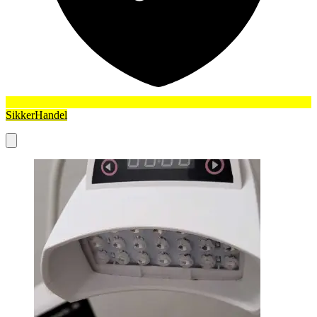
SikkerHandel