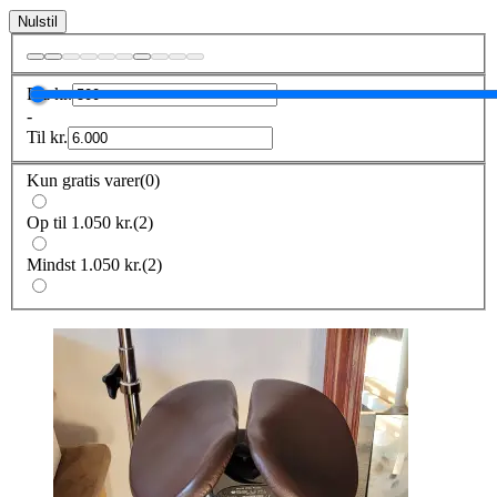
Nulstil
Fra
kr.
-
Til
kr.
Kun gratis varer
(
0
)
Op til 1.050 kr.
(
2
)
Mindst 1.050 kr.
(
2
)