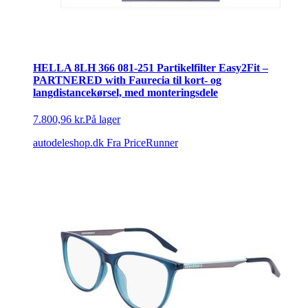
HELLA 8LH 366 081-251 Partikelfilter Easy2Fit –
PARTNERED with Faurecia til kort- og
langdistancekørsel, med monteringsdele
7.800,96 kr.
På lager
autodeleshop.dk
Fra PriceRunner