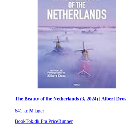
The Beauty of the Netherlands (3, 2024) | Albert Dros
641 kr.
På lager
BookTok.dk
Fra PriceRunner