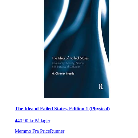
The Idea of Failed States, Edition 1 (Physical)
440,90 kr.
På lager
Memmo
Fra PriceRunner