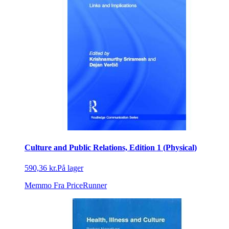
Culture and Public Relations, Edition 1 (Physical)
590,36 kr.
På lager
Memmo
Fra PriceRunner