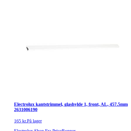
Electrolux kantstrimmel, glashylde 1, front, AL, 457.5mm
2631006190
165 kr.
På lager
Electrolux Shop
Fra PriceRunner