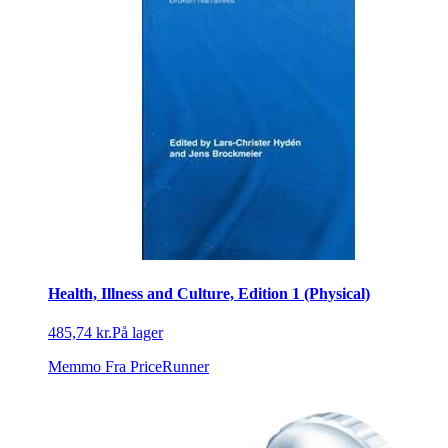
Health, Illness and Culture, Edition 1 (Physical)
485,74 kr.
På lager
Memmo
Fra PriceRunner