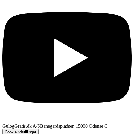
GulogGratis.dk A/S
Banegårdspladsen 1
5000 Odense C
Cookieindstillinger