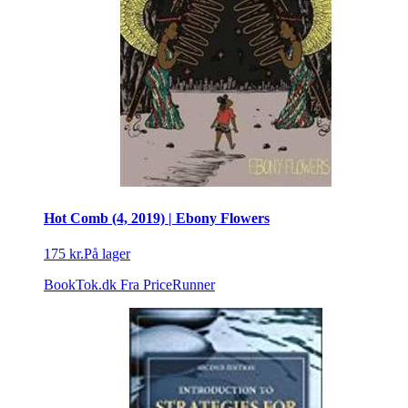
Hot Comb (4, 2019) | Ebony Flowers
175 kr.
På lager
BookTok.dk
Fra PriceRunner