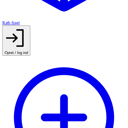
Køb fragt
Opret / log ind