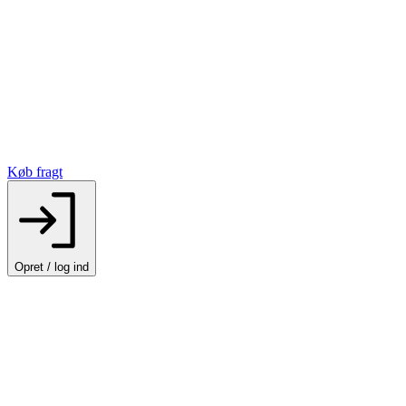
Køb fragt
Opret / log ind