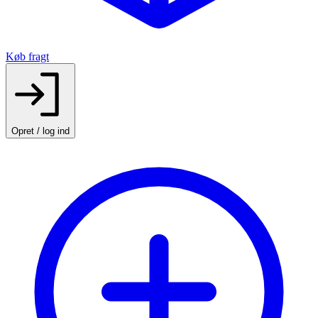
Køb fragt
Opret / log ind