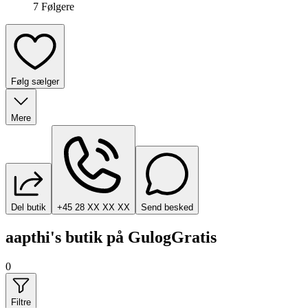
7
Følger
e
Følg sælger
Mere
Del butik
+45 28 XX XX XX
Send besked
aapthi's butik på GulogGratis
0
Filtre