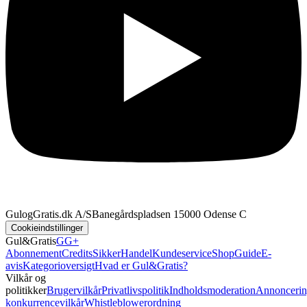
GulogGratis.dk A/S
Banegårdspladsen 1
5000 Odense C
Cookieindstillinger
Gul&Gratis
GG+
Abonnement
Credits
SikkerHandel
Kundeservice
Shop
Guide
E-
avis
Kategorioversigt
Hvad er Gul&Gratis?
Vilkår og
politikker
Brugervilkår
Privatlivspolitik
Indholdsmoderation
Annoncerin
konkurrencevilkår
Whistleblowerordning