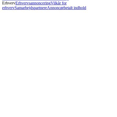
Erhverv
Erhvervsannoncering
Vilkår for
erhverv
Samarbejdspartnere
Annoncørbetalt indhold