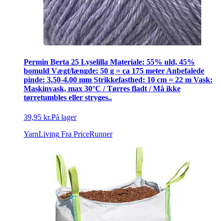
Permin Berta 25 Lyselilla Materiale: 55% uld, 45%
bomuld Vægt/længde: 50 g = ca 175 meter Anbefalede
pinde: 3.50-4.00 mm Strikkefasthed: 10 cm = 22 m Vask:
Maskinvask, max 30°C / Tørres fladt / Må ikke
tørretumbles eller stryges..
39,95 kr.
På lager
YarnLiving
Fra PriceRunner