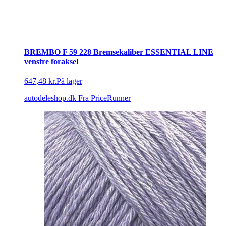
BREMBO F 59 228 Bremsekaliber ESSENTIAL LINE
venstre foraksel
647,48 kr.
På lager
autodeleshop.dk
Fra PriceRunner