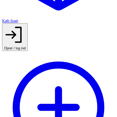
Køb fragt
Opret / log ind