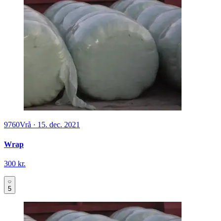
9760
Vrå
·
15. dec. 2021
Wrap
300 kr.
5