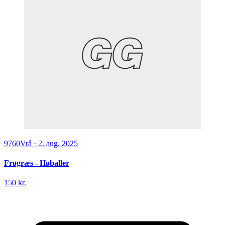
9760
Vrå
·
2. aug. 2025
Frøgræs - Høballer
150 kr.