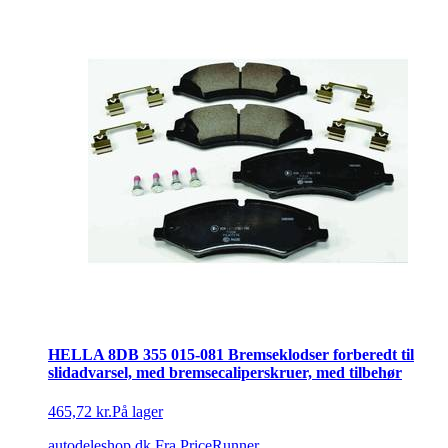
HELLA 8DB 355 015-081 Bremseklodser forberedt til
slidadvarsel, med bremsecaliperskruer, med tilbehør
465,72 kr.
På lager
autodeleshop.dk
Fra PriceRunner