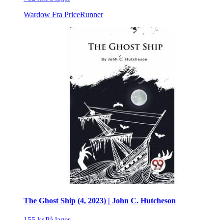
Wardow
Fra PriceRunner
The Ghost Ship (4, 2023) | John C. Hutcheson
155 kr.
På lager