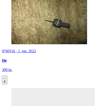
9760
Vrå
·
1. jun. 2022
Hø
300 kr.
8