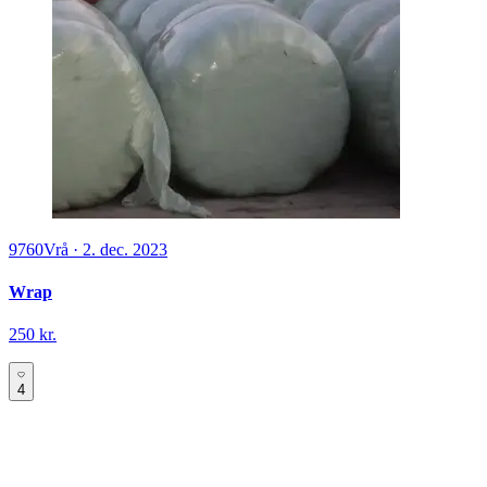
9760
Vrå
·
2. dec. 2023
Wrap
250 kr.
4