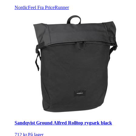
NordicFeel
Fra PriceRunner
Sandqvist Ground Alfred Rolltop rygsæk black
712 kr.
På lager