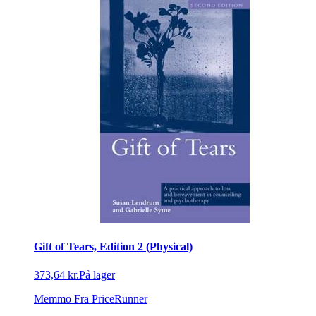
Gift of Tears, Edition 2 (Physical)
373,64 kr.
På lager
Memmo
Fra PriceRunner