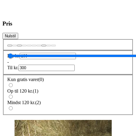
Pris
Nulstil
Fra
kr.
-
Til
kr.
Kun gratis varer
(
0
)
Op til 120 kr.
(
1
)
Mindst 120 kr.
(
2
)