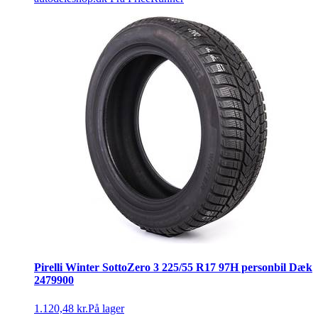
Pirelli Winter SottoZero 3 225/55 R17 97H personbil Dæk
2479900
1.120,48 kr.
På lager