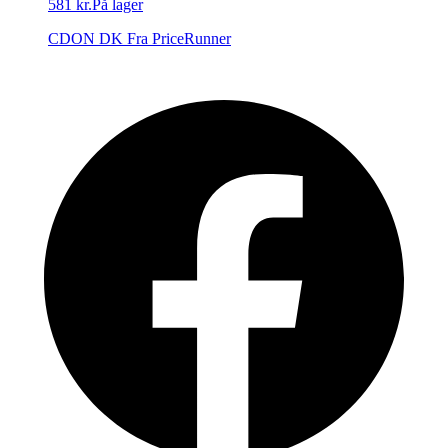
581 kr.
På lager
CDON DK
Fra PriceRunner