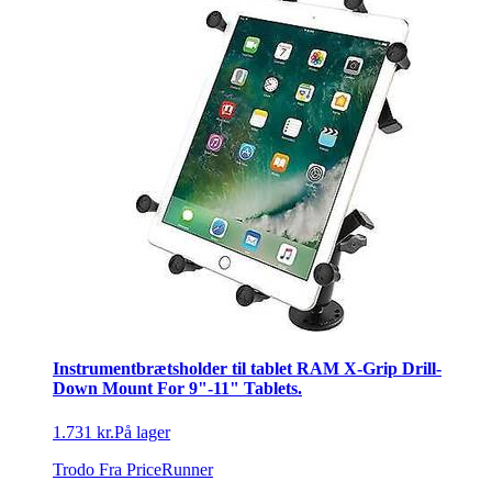
Instrumentbrætsholder til tablet RAM X-Grip Drill-
Down Mount For 9"-11" Tablets.
1.731 kr.
På lager
Trodo
Fra PriceRunner