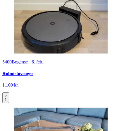
5400
Bogense
·
6. feb.
Robotstøvsuger
1.100 kr.
1