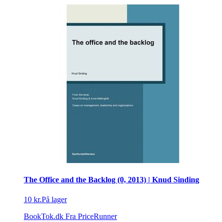
The Office and the Backlog (0, 2013) | Knud Sinding
10 kr.
På lager
BookTok.dk
Fra PriceRunner