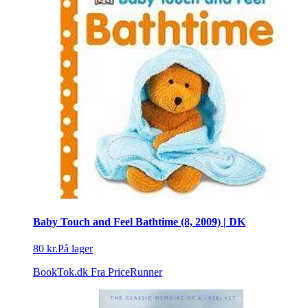
Baby Touch and Feel Bathtime (8, 2009) | DK
80 kr.
På lager
BookTok.dk
Fra PriceRunner