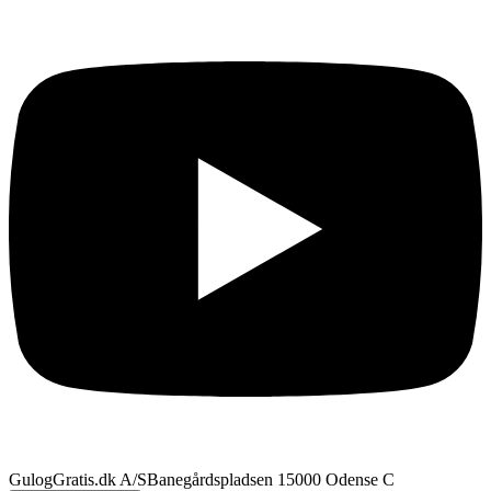
GulogGratis.dk A/S
Banegårdspladsen 1
5000 Odense C