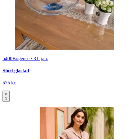
5400
Bogense
·
31. jan.
Stort glasfad
575 kr.
1