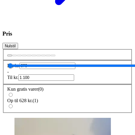
Pris
Nulstil
Fra
kr.
-
Til
kr.
Kun gratis varer
(
0
)
Op til 628 kr.
(
1
)