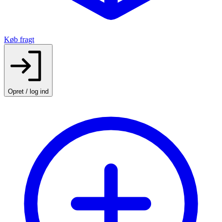
Køb fragt
Opret / log ind