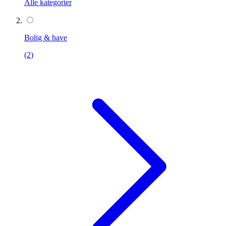
Alle kategorier
Bolig & have
(2)