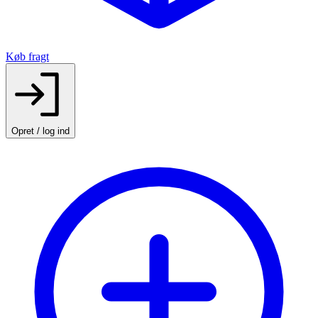
Køb fragt
Opret / log ind