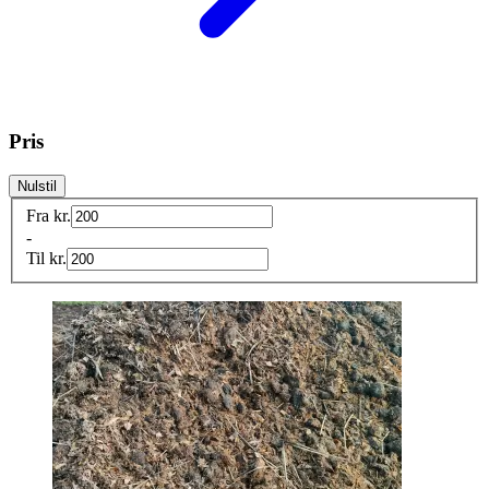
Pris
Nulstil
Fra
kr.
-
Til
kr.