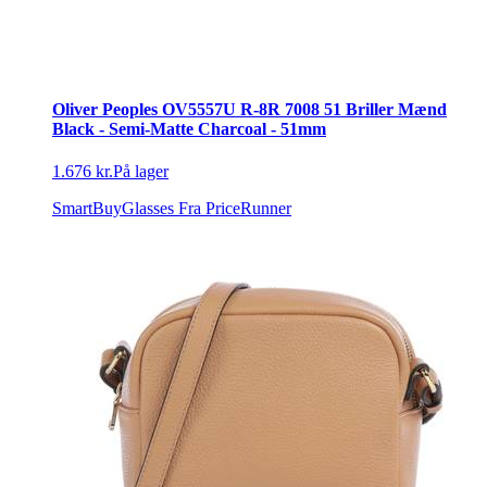
Oliver Peoples OV5557U R-8R 7008 51 Briller Mænd
Black - Semi-Matte Charcoal - 51mm
1.676 kr.
På lager
SmartBuyGlasses
Fra PriceRunner