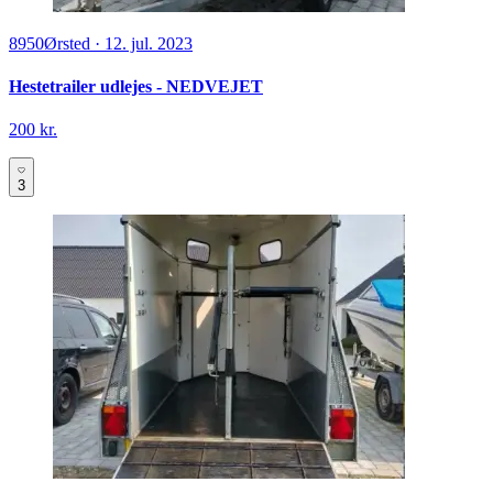
8950
Ørsted
·
12. jul. 2023
Hestetrailer udlejes - NEDVEJET
200 kr.
3