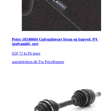
Petex 10540604 Gulvmåttesæt foran og bagved, PA
(polyamid), sort
628,72 kr.
På lager
autodeleshop.dk
Fra PriceRunner