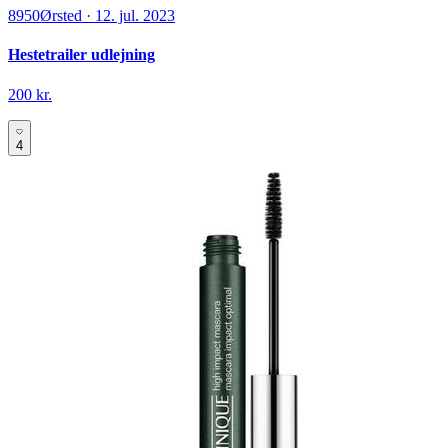
8950
Ørsted
·
12. jul. 2023
Hestetrailer udlejning
200 kr.
4