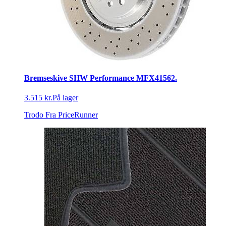
Bremseskive SHW Performance MFX41562.
3.515 kr.
På lager
Trodo
Fra PriceRunner