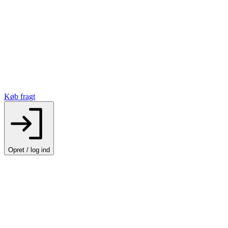
Køb fragt
Opret / log ind