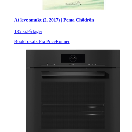
At leve smukt (2, 2017) | Pema Chödrön
185 kr.
På lager
BookTok.dk
Fra PriceRunner