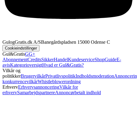
GulogGratis.dk A/S
Banegårdspladsen 1
5000 Odense C
Cookieindstillinger
Gul&Gratis
GG+
Abonnement
Credits
SikkerHandel
Kundeservice
Shop
Guide
E-
avis
Kategorioversigt
Hvad er Gul&Gratis?
Vilkår og
politikker
Brugervilkår
Privatlivspolitik
Indholdsmoderation
Annoncerin
konkurrencevilkår
Whistleblowerordning
Erhverv
Erhvervsannoncering
Vilkår for
erhverv
Samarbejdspartnere
Annoncørbetalt indhold