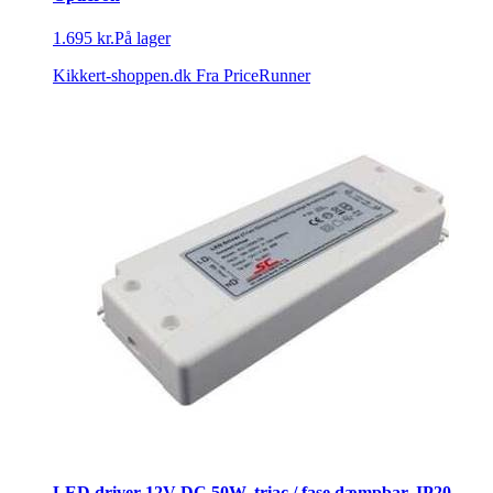
1.695 kr.
På lager
Kikkert-shoppen.dk
Fra PriceRunner
LED driver 12V DC 50W, triac / fase dæmpbar, IP20