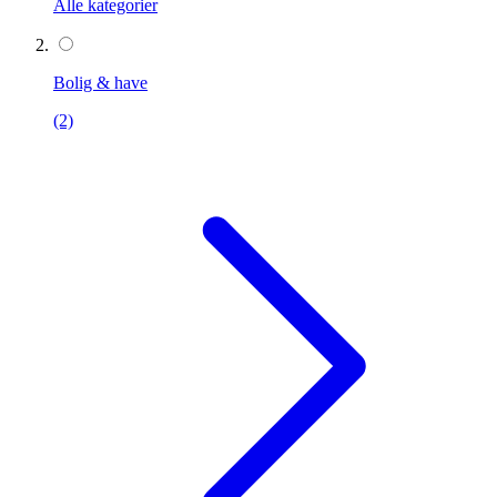
Alle kategorier
Bolig & have
(2)