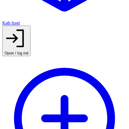
Køb fragt
Opret / log ind