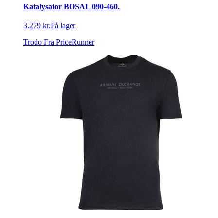
Katalysator BOSAL 090-460.
3.279 kr.
På lager
Trodo
Fra PriceRunner