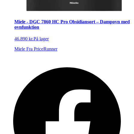
Miele - DGC 7860 HC Pro Obsidiansort – Dampovn med
ovnfunktion
46.890 kr.
På lager
Miele
Fra PriceRunner