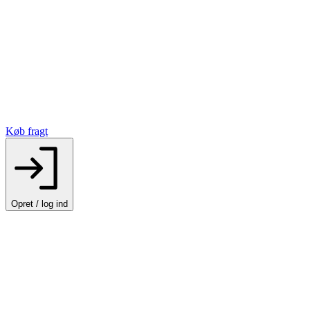
Køb fragt
Opret / log ind