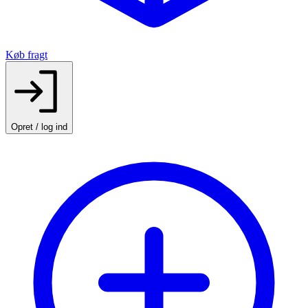
Køb fragt
Opret / log ind