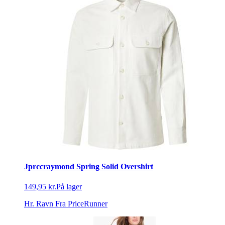
Jprccraymond Spring Solid Overshirt
149,95 kr.
På lager
Hr. Ravn
Fra PriceRunner