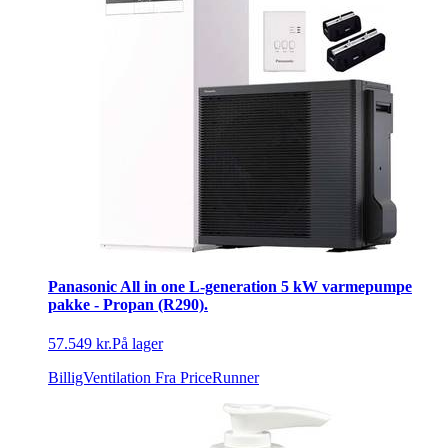
Panasonic All in one L-generation 5 kW varmepumpe
pakke - Propan (R290).
57.549 kr.
På lager
BilligVentilation
Fra PriceRunner