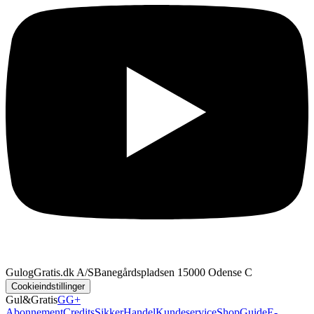
GulogGratis.dk A/S
Banegårdspladsen 1
5000 Odense C
Cookieindstillinger
Gul&Gratis
GG+
Abonnement
Credits
SikkerHandel
Kundeservice
Shop
Guide
E-