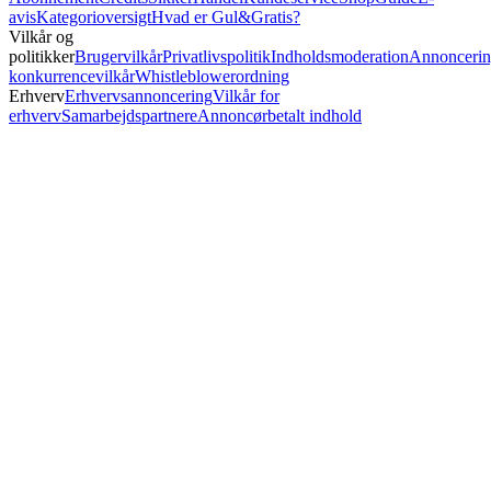
avis
Kategorioversigt
Hvad er Gul&Gratis?
Vilkår og
politikker
Brugervilkår
Privatlivspolitik
Indholdsmoderation
Annoncerin
konkurrencevilkår
Whistleblowerordning
Erhverv
Erhvervsannoncering
Vilkår for
erhverv
Samarbejdspartnere
Annoncørbetalt indhold