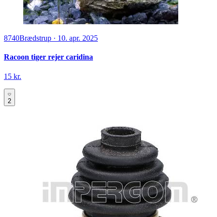
8740
Brædstrup
·
10. apr. 2025
Racoon tiger rejer caridina
15 kr.
2