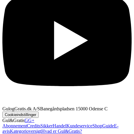
GulogGratis.dk A/S
Banegårdspladsen 1
5000 Odense C
Cookieindstillinger
Gul&Gratis
GG+
Abonnement
Credits
SikkerHandel
Kundeservice
Shop
Guide
E-
avis
Kategorioversigt
Hvad er Gul&Gratis?