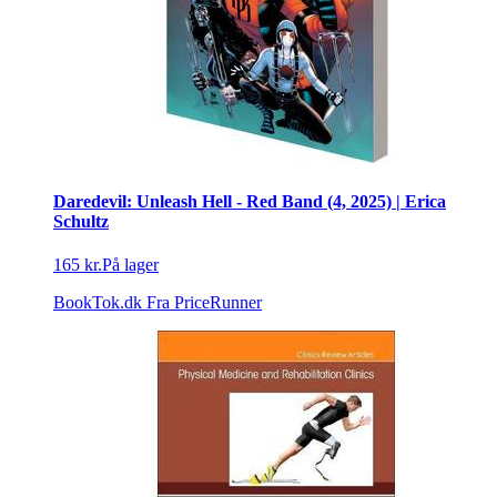
Daredevil: Unleash Hell - Red Band (4, 2025) | Erica
Schultz
165 kr.
På lager
BookTok.dk
Fra PriceRunner