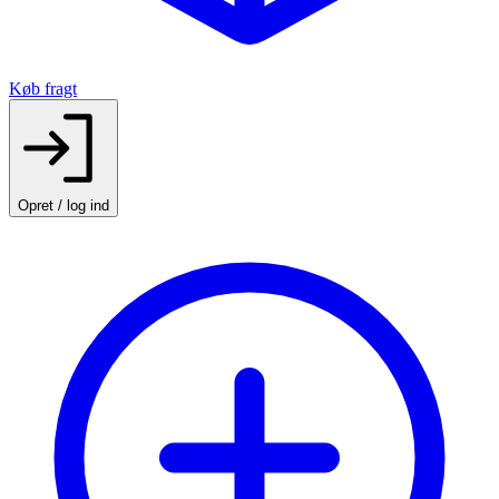
Køb fragt
Opret / log ind