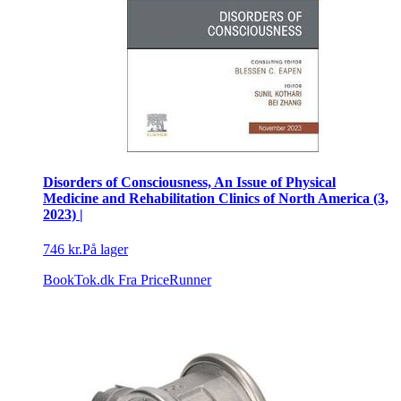
Disorders of Consciousness, An Issue of Physical
Medicine and Rehabilitation Clinics of North America (3,
2023) |
746 kr.
På lager
BookTok.dk
Fra PriceRunner