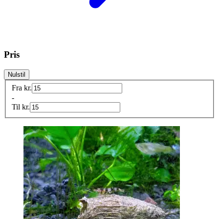
Pris
Nulstil
Fra
kr.
-
Til
kr.