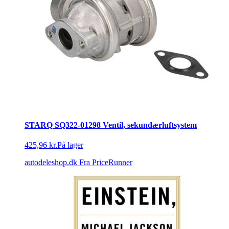
STARQ SQ322-01298 Ventil, sekundærluftsystem
425,96 kr.
På lager
autodeleshop.dk
Fra PriceRunner