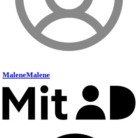
Malene
Malene