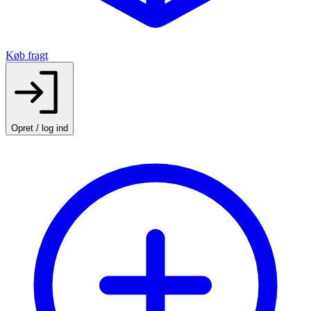
Køb fragt
Opret / log ind