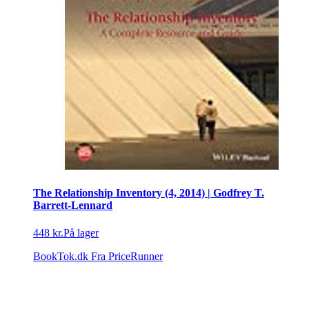
The Relationship Inventory (4, 2014) | Godfrey T.
Barrett-Lennard
448 kr.
På lager
BookTok.dk
Fra PriceRunner