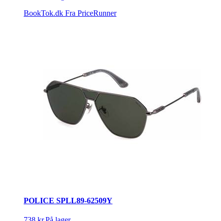
BookTok.dk
Fra PriceRunner
POLICE SPLL89-62509Y
738 kr.
På lager