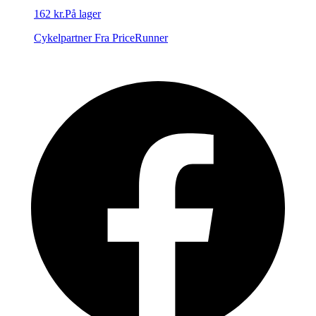
162 kr.
På lager
Cykelpartner
Fra PriceRunner