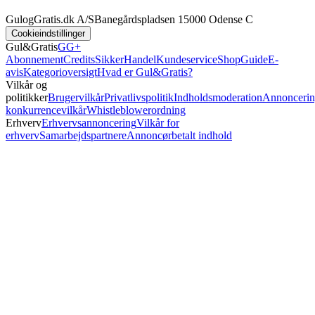
GulogGratis.dk A/S
Banegårdspladsen 1
5000 Odense C
Cookieindstillinger
Gul&Gratis
GG+
Abonnement
Credits
SikkerHandel
Kundeservice
Shop
Guide
E-
avis
Kategorioversigt
Hvad er Gul&Gratis?
Vilkår og
politikker
Brugervilkår
Privatlivspolitik
Indholdsmoderation
Annoncerin
konkurrencevilkår
Whistleblowerordning
Erhverv
Erhvervsannoncering
Vilkår for
erhverv
Samarbejdspartnere
Annoncørbetalt indhold