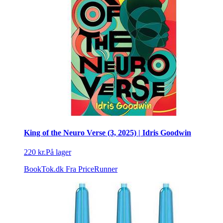
King of the Neuro Verse (3, 2025) | Idris Goodwin
220 kr.
På lager
BookTok.dk
Fra PriceRunner