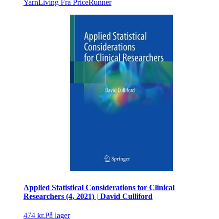
YarnLiving
Fra PriceRunner
Applied Statistical Considerations for Clinical
Researchers (4, 2021) | David Culliford
474 kr.
På lager