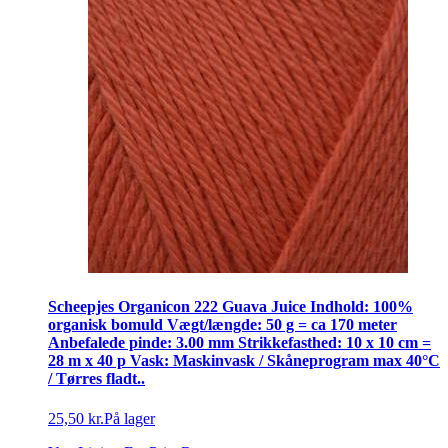
Scheepjes Organicon 222 Guava Juice Indhold: 100%
organisk bomuld Vægt/længde: 50 g = ca 170 meter
Anbefalede pinde: 3.00 mm Strikkefasthed: 10 x 10 cm =
28 m x 40 p Vask: Maskinvask / Skåneprogram max 40°C
/ Tørres fladt..
25,50 kr.
På lager