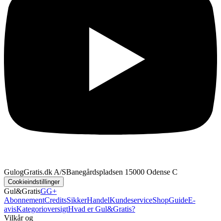
GulogGratis.dk A/S
Banegårdspladsen 1
5000 Odense C
Cookieindstillinger
Gul&Gratis
GG+
Abonnement
Credits
SikkerHandel
Kundeservice
Shop
Guide
E-
avis
Kategorioversigt
Hvad er Gul&Gratis?
Vilkår og