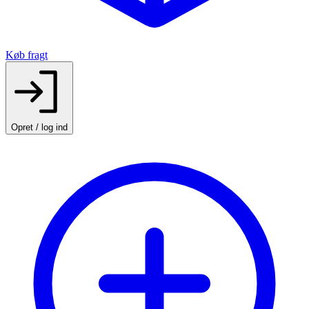
Køb fragt
Opret / log ind