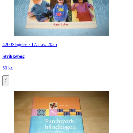
4200
Slagelse
·
17. nov. 2025
Strikkebog
50 kr.
1