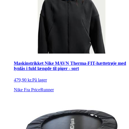
Maskinstrikket Nike MAVN Therma-FIT-hættetrøje med
lynlås i fuld længde til piger - sort
479,90 kr.
På lager
Nike
Fra PriceRunner