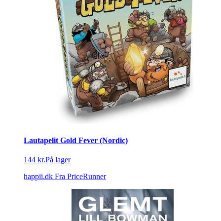
Lautapelit Gold Fever (Nordic)
144 kr.
På lager
happii.dk
Fra PriceRunner