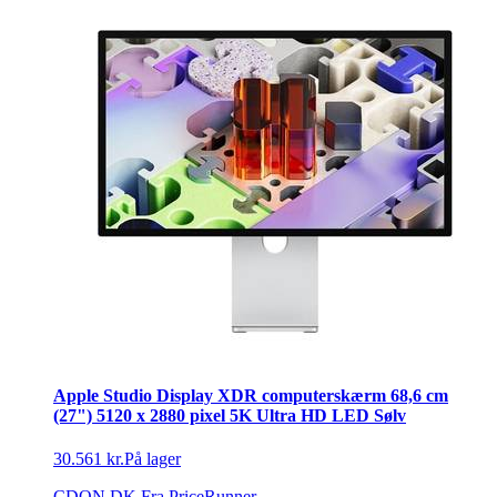
Apple Studio Display XDR computerskærm 68,6 cm
(27") 5120 x 2880 pixel 5K Ultra HD LED Sølv
30.561 kr.
På lager
CDON DK
Fra PriceRunner