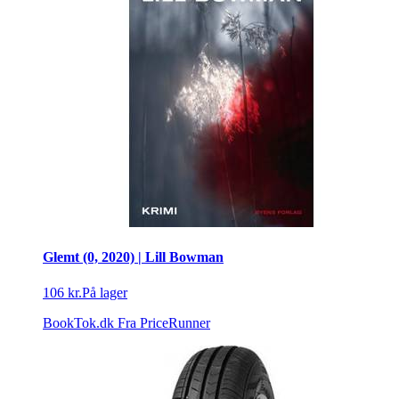
Glemt (0, 2020) | Lill Bowman
106 kr.
På lager
BookTok.dk
Fra PriceRunner