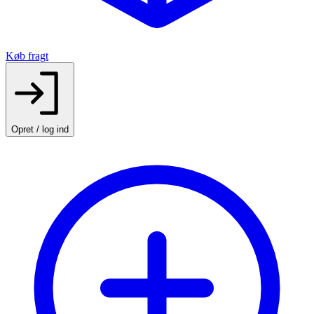
Køb fragt
Opret / log ind