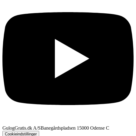
GulogGratis.dk A/S
Banegårdspladsen 1
5000 Odense C
Cookieindstillinger