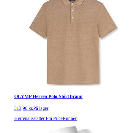
OLYMP Herren Polo-Shirt braun
313,96 kr.
På lager
Herrenausstatter
Fra PriceRunner