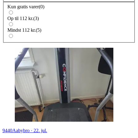
Kun gratis varer
(
0
)
Op til 112 kr.
(
3
)
Mindst 112 kr.
(
5
)
9440
Aabybro
·
22. jul.