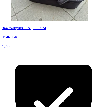
9440
Aabybro
·
15. jun. 2024
Trille Lift
125 kr.