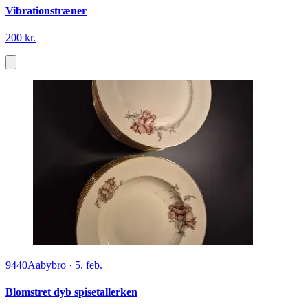
Vibrationstræner
200 kr.
9440
Aabybro
·
5. feb.
Blomstret dyb spisetallerken