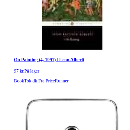
On Painting (4, 1991) | Leon Alberti
97 kr.
På lager
BookTok.dk
Fra PriceRunner