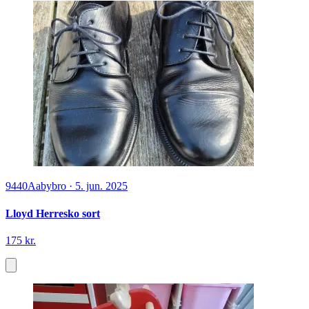
9440
Aabybro
·
5. jun. 2025
Lloyd Herresko sort
175 kr.