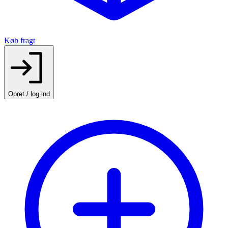
Køb fragt
Opret / log ind