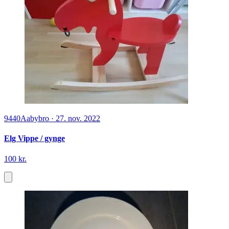
9440
Aabybro
·
27. nov. 2022
Elg Vippe / gynge
100 kr.