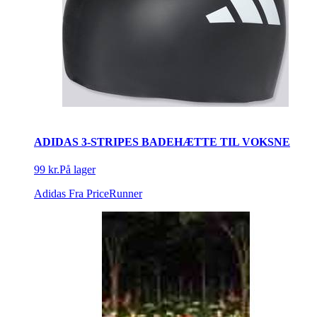
ADIDAS 3-STRIPES BADEHÆTTE TIL VOKSNE
99 kr.
På lager
Adidas
Fra PriceRunner