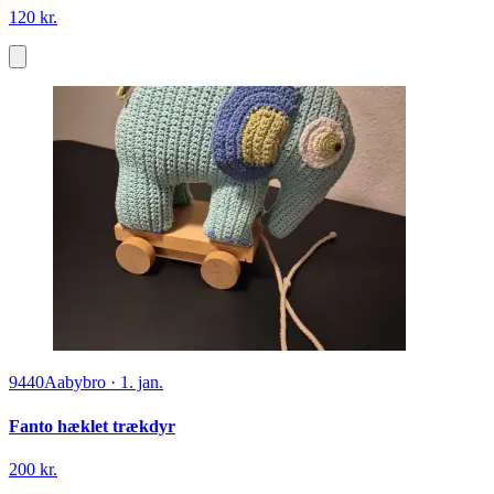
120 kr.
9440
Aabybro
·
1. jan.
Fanto hæklet trækdyr
200 kr.