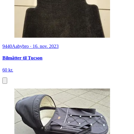
9440
Aabybro
·
16. nov. 2023
Bilmåtter til Tucson
60 kr.