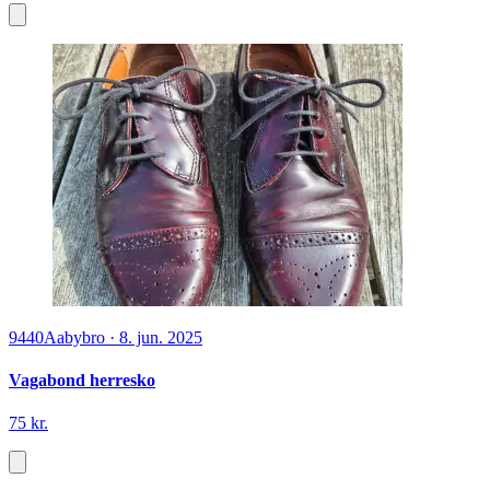
9440
Aabybro
·
8. jun. 2025
Vagabond herresko
75 kr.