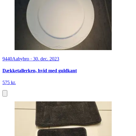
9440
Aabybro
·
30. dec. 2023
Dækketallerken, hvid med guldkant
575 kr.