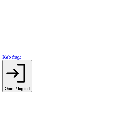
Køb fragt
Opret / log ind