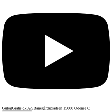
GulogGratis.dk A/S
Banegårdspladsen 1
5000 Odense C