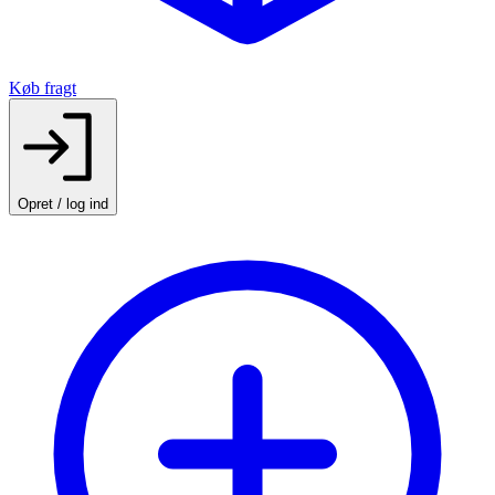
Køb fragt
Opret / log ind