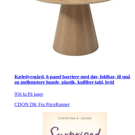
Kæledyrsgård, 6-panel barriere med dør, foldbar, til små
og mellemstore hunde, plastik, kulfiber-tahl, hvid
956 kr.
På lager
CDON DK
Fra PriceRunner