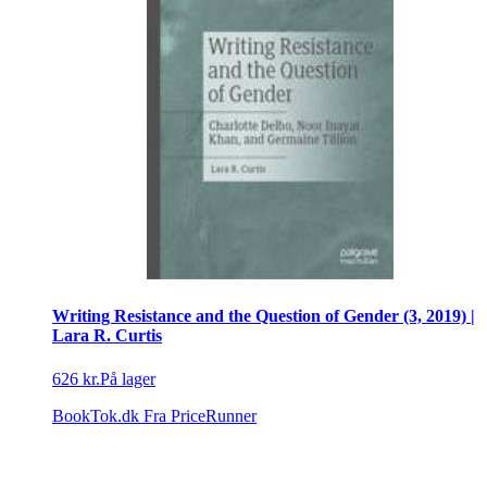
Writing Resistance and the Question of Gender (3, 2019) |
Lara R. Curtis
626 kr.
På lager
BookTok.dk
Fra PriceRunner