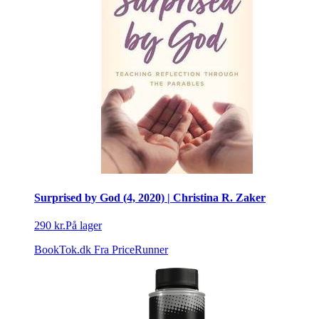
Surprised by God (4, 2020) | Christina R. Zaker
290 kr.
På lager
BookTok.dk
Fra PriceRunner