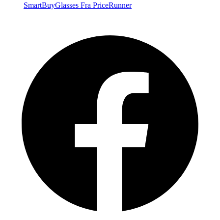
SmartBuyGlasses
Fra PriceRunner