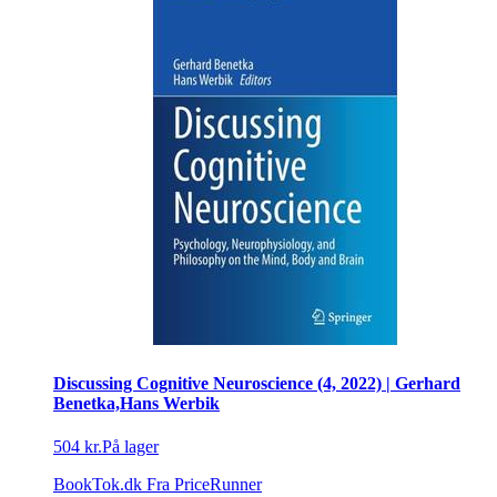
Discussing Cognitive Neuroscience (4, 2022) | Gerhard
Benetka,Hans Werbik
504 kr.
På lager
BookTok.dk
Fra PriceRunner