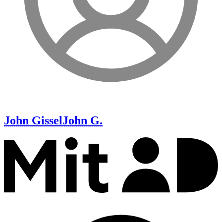
John Gissel
John G.