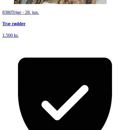
8380
Trige
·
28. jun.
Træ rødder
1.500 kr.