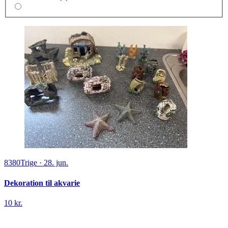
8380
Trige
·
28. jun.
Dekoration til akvarie
10 kr.