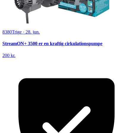
8380
Trige
·
28. jun.
StreamON+ 3500 er en kraftig cirkulationspumpe
200 kr.