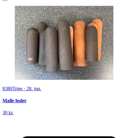
8380
Trige
·
28. jun.
Malle huler
30 kr.