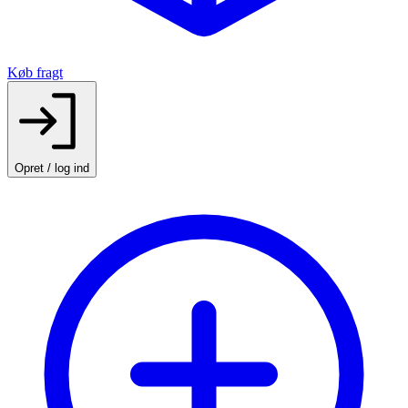
Køb fragt
Opret / log ind