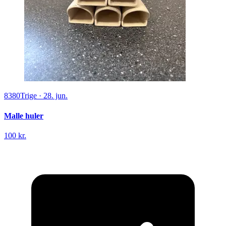
8380
Trige
·
28. jun.
Malle huler
100 kr.