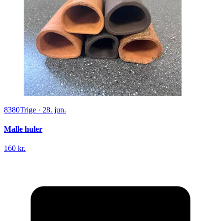
8380
Trige
·
28. jun.
Malle huler
160 kr.