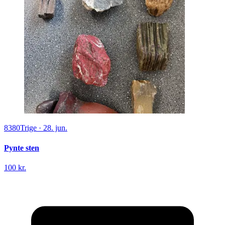
8380
Trige
·
28. jun.
Pynte sten
100 kr.