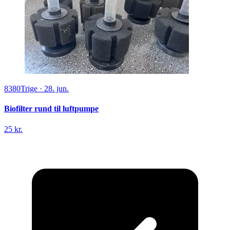
8380
Trige
·
28. jun.
Biofilter rund til luftpumpe
25 kr.