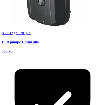
8380
Trige
·
28. jun.
Luft pumpe Eheim 400
100 kr.