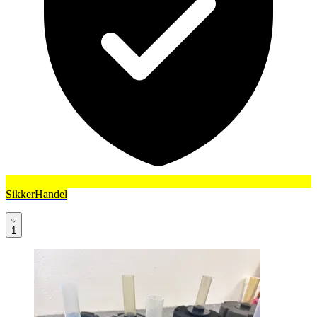
SikkerHandel
1