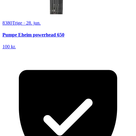
8380
Trige
·
28. jun.
Pumpe Eheim powerhead 650
100 kr.